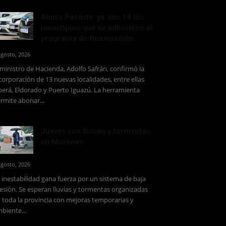
Ahora Patente: ya son 19 los
municipios que se adhirieron al
programa de financiación...
agosto, 2026
 ministro de Hacienda, Adolfo Safrán, confirmó la
corporación de 13 nuevas localidades, entre ellas
erá, Eldorado y Puerto Iguazú. La herramienta
rmite abonar...
Jueves con lluvias y tormentas
en Misiones
agosto, 2026
 inestabilidad gana fuerza por un sistema de baja
esión. Se esperan lluvias y tormentas organizadas
 toda la provincia con mejoras temporarias y
biente...