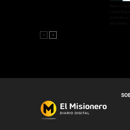
River rompi
con la lleg
el refuerzo 
del fútbol
SO