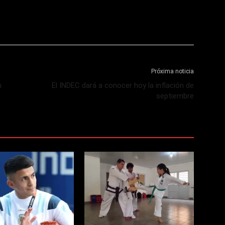
Próxima noticia
n
El INDEC dará a conocer hoy la inflación de
septiembre