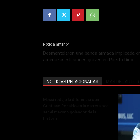
Noticia anterior
Desmantelaron una banda armada implicada e
amenazas y lesiones graves en Puerto Rico
NOTICIAS RELACIONADAS
MÁS DEL AUTOR
Messi redujo la diferencia con
Cristiano Ronaldo en la carrera por
ser el máximo goleador de la
historia