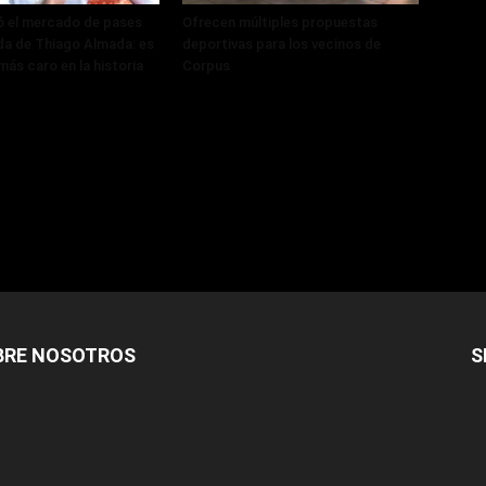
ó el mercado de pases
Ofrecen múltiples propuestas
ada de Thiago Almada: es
deportivas para los vecinos de
más caro en la historia
Corpus
BRE NOSOTROS
S