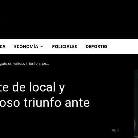
ICA
ECONOMÍA
POLICIALES
DEPORTES
uió un valioso triunfo ante...
e de local y
ioso triunfo ante
116
0