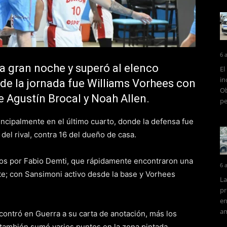
6 
a gran noche y superó al elenco
El
in
 de la jornada fue Williams Vorhees con
Ob
e Agustín Brocal y Noah Allen.
pe
ncipalmente en el último cuarto, donde la defensa fue
del rival, contra 16 del dueño de casa.
igidos por Fabio Demti, que rápidamente encontraron una
6 
te; con Sansimoni activo desde la base y Vorhees
La
pr
en
am
ontró en Guerra a su carta de anotación, más los
 también sumó varios puntos en la zona pintada.