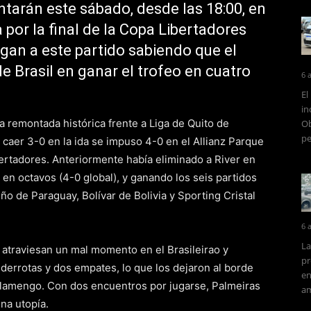
tarán este sábado, desde las 18:00, en
por la final de la Copa Libertadores
egan a este partido sabiendo que el
e Brasil en ganar el trofeo en cuatro
6 
El
in
a remontada histórica frente a Liga de Quito de
Ob
pe
 caer 3-0 en la ida se impuso 4-0 en el Allianz Parque
ibertadores. Anteriormente había eliminado a River en
ú en octavos (4-0 global), y ganando los seis partidos
o de Paraguay, Bolívar de Bolivia y Sporting Cristal
6 
La
a atraviesan un mal momento en el Brasileirao y
pr
 derrotas y dos empates, lo que los dejaron al borde
en
lamengo. Con dos encuentros por jugarse, Palmeiras
am
una utopía.