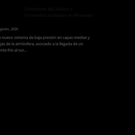
Continúan las lluvias y
tormentas aisladas en Misiones
agosto, 2026
 nuevo sistema de baja presión en capas medias y
jas de la atmósfera, asociado a la llegada de un
ente frío al sur...