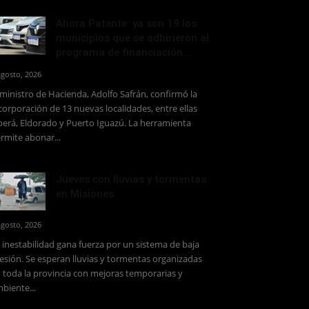
Ahora Patente: ya son 19 los
municipios que se adhirieron al
programa de financiación...
agosto, 2026
 ministro de Hacienda, Adolfo Safrán, confirmó la
corporación de 13 nuevas localidades, entre ellas
erá, Eldorado y Puerto Iguazú. La herramienta
rmite abonar...
Jueves con lluvias y tormentas
en Misiones
agosto, 2026
 inestabilidad gana fuerza por un sistema de baja
esión. Se esperan lluvias y tormentas organizadas
 toda la provincia con mejoras temporarias y
biente...