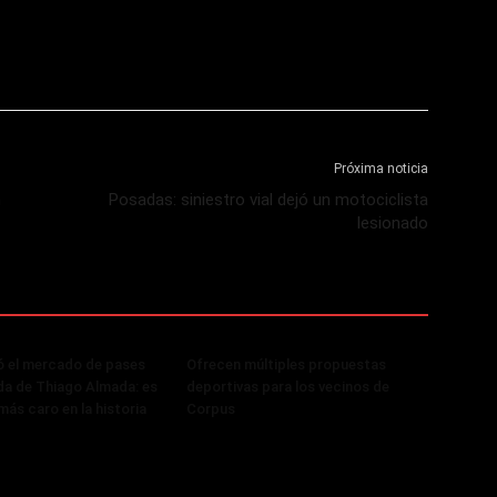
Próxima noticia
n
Posadas: siniestro vial dejó un motociclista
lesionado
ó el mercado de pases
Ofrecen múltiples propuestas
ada de Thiago Almada: es
deportivas para los vecinos de
más caro en la historia
Corpus