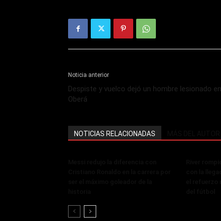
Noticia anterior
Despiste y vuelco dejó un hombre lesionado e
Oberá
NOTICIAS RELACIONADAS
MÁS DEL AUTOR
Messi redujo la diferencia con
River rompi
Cristiano Ronaldo en la carrera por
con la lleg
ser el máximo goleador de la
el refuerzo 
historia
del fútbol