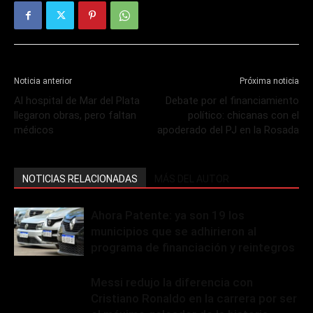
Noticia anterior
Próxima noticia
Al hospital de Mar del Plata
Debate por el financiamiento
llegaron obras, pero faltan
político: chicanas con el
médicos
apoderado del PJ en la Rosada
NOTICIAS RELACIONADAS
MÁS DEL AUTOR
Ahora Patente: ya son 19 los
municipios que se adhirieron al
programa de financiación y reintegros
Messi redujo la diferencia con
Cristiano Ronaldo en la carrera por ser