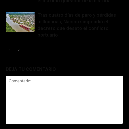
el máximo goleador de la historia
Tras cuatro días de paro y pérdidas
millonarias, Nación suspendió el
decreto que desató el conflicto
portuario
DEJÁ TU COMENTARIO