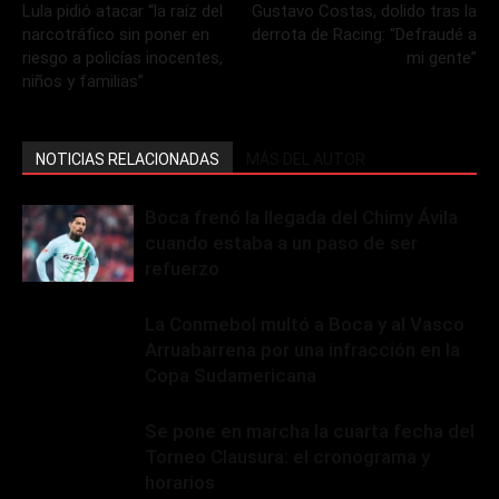
Lula pidió atacar “la raíz del
Gustavo Costas, dolido tras la
narcotráfico sin poner en
derrota de Racing: “Defraudé a
riesgo a policías inocentes,
mi gente”
niños y familias”
NOTICIAS RELACIONADAS
MÁS DEL AUTOR
Boca frenó la llegada del Chimy Ávila
cuando estaba a un paso de ser
refuerzo
La Conmebol multó a Boca y al Vasco
Arruabarrena por una infracción en la
Copa Sudamericana
Se pone en marcha la cuarta fecha del
Torneo Clausura: el cronograma y
horarios