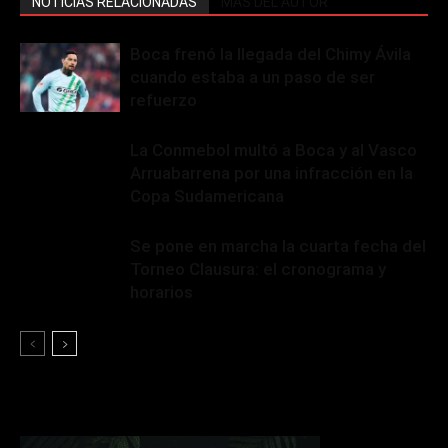
NOTICIAS RELACIONADAS
MÁS DEL AUTOR
Boca frenó la llegada del Chimy Ávila
cuando estaba a un paso de ser
refuerzo
La Conmebol multó a Boca y al Vasco
Arruabarrena por una infracción en la
Copa Sudamericana
Se pone en marcha la cuarta fecha del
Torneo Clausura: el cronograma y
horarios