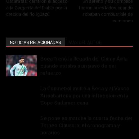
Cataratas: cerraron el acceso
Un sereno y su cómplice
a la Garganta del Diablo por la
fueron arrestados cuando
crecida del río Iguazú
robaban combustible de
camiones
NOTICIAS RELACIONADAS
MÁS DEL AUTOR
Boca frenó la llegada del Chimy Ávila
cuando estaba a un paso de ser
refuerzo
La Conmebol multó a Boca y al Vasco
Arruabarrena por una infracción en la
Copa Sudamericana
Se pone en marcha la cuarta fecha del
Torneo Clausura: el cronograma y
horarios