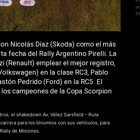
A 
ot
FV
con Nicolás Díaz (Skoda) como el más
a fecha del Rally Argentino Pirelli. La
 (Renault) emplear el mejor registro,
(Volkswagen) en la clase RC3, Pablo
stón Pedrido (Ford) en la RC5. El
a los campeones de la Copa Scorpion
ros, el shakedown Av. Vélez Sarsfield – Ruta
 carrera para los binomios con sus vehículos, para
 Rally de Misiones.