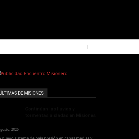
ÚLTIMAS DE MISIONES
Continúan las lluvias y
tormentas aisladas en Misiones
agosto, 2026
 nuevo sistema de baja presión en capas medias y