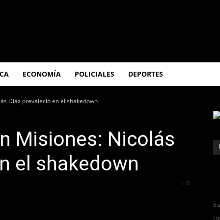
ICA
ECONOMÍA
POLICIALES
DEPORTES
olás Díaz prevaleció en el shakedown
en Misiones: Nicolás
en el shakedown
351
0
5 
Un