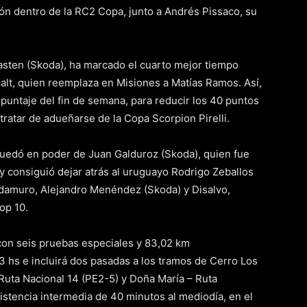
sión dentro de la RC2 Copa, junto a Andrés Pissaco, su
asten (Skoda), ha marcado el cuarto mejor tiempo
alt, quien reemplaza en Misiones a Matías Ramos. Así,
 puntaje del fin de semana, para reducir los 40 puntos
tratar de adueñarse de la Copa Scorpion Pirelli.
 quedó en poder de Juan Galduroz (Skoda), quien fue
 consiguió dejar atrás al uruguayo Rodrigo Zeballos
adamuro, Alejandro Menéndez (Skoda) y Disalvo,
op 10.
 con seis pruebas especiales y 83,02 km
23 hs e incluirá dos pasadas a los tramos de Cerro Los
Ruta Nacional 14 (PE2-5) y Doña María – Ruta
sistencia intermedia de 40 minutos al mediodía, en el