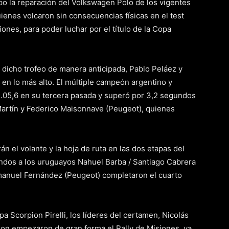
o la reparación del Volkswagen Polo de los vigentes
nes volcaron sin consecuencias físicas en el test
iones, para poder luchar por el título de la Copa
dicho trofeo de manera anticipada, Pablo Peláez y
y en lo más alto. El múltiple campeón argentino y
.05,6 en su tercera pasada y superó por 3,2 segundos
Martín y Federico Maisonnave (Peugeot), quienes
 el volante y la hoja de ruta en las dos etapas del
ndos a los uruguayos Nahuel Barba / Santiago Cabrera
Emanuel Fernández (Peugeot) completaron el cuarto
pa Scorpion Pirelli, los líderes del certamen, Nicolás
n empezaron de gran forma el Rally de Misiones, ya