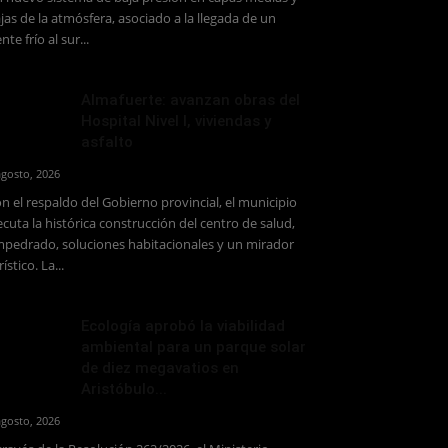
jas de la atmósfera, asociado a la llegada de un
ente frío al sur...
Almafuerte: avanzan obras del
Hospital Nivel I, viviendas y
asfalto
agosto, 2026
n el respaldo del Gobierno provincial, el municipio
ecuta la histórica construcción del centro de salud,
pedrado, soluciones habitacionales y un mirador
rístico. La...
Ecología aprobó la viabilidad
ambiental para un parque solar
de diez megavatios en
Aristóbulo...
agosto, 2026