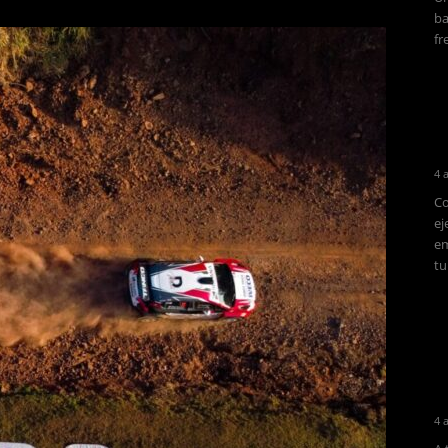
ba
fr
4 
Co
ej
em
tu
4 