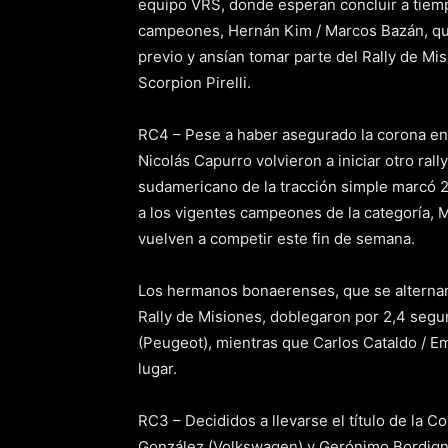
equipo VRS, donde esperan concluir a tiemp
campeones, Hernán Kim / Marcos Bazán, quie
previo y ansían tomar parte del Rally de Mis
Scorpion Pirelli.
RC4 – Pese a haber asegurado la corona en 
Nicolás Capurro volvieron a iniciar otro rall
sudamericano de la tracción simple marcó 2
a los vigentes campeones de la categoría, 
vuelven a competir este fin de semana.
Los hermanos bonaerenses, que se alternarán
Rally de Misiones, doblegaron por 2,4 segu
(Peugeot), mientras que Carlos Cataldo / 
lugar.
RC3 – Decididos a llevarse el título de la Co
González (Volkswagen) y Gerónimo Bordigno