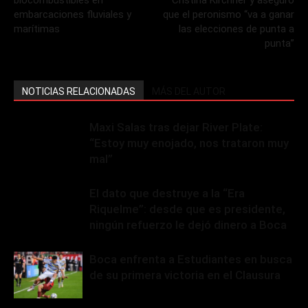
embarcaciones fluviales y
que el peronismo “va a ganar
marítimas
las elecciones de punta a
punta”
NOTICIAS RELACIONADAS
MÁS DEL AUTOR
Maxi Salas tras dejar River Plate:
“Estoy muy enojado, nos trataron muy
mal”
El dato que destruye a la “Era
Riquelme”: desde que es presidente,
ningún refuerzo le dejó dinero a Boca
Boca enfrenta a Estudiantes en busca
de su primera victoria en el Clausura