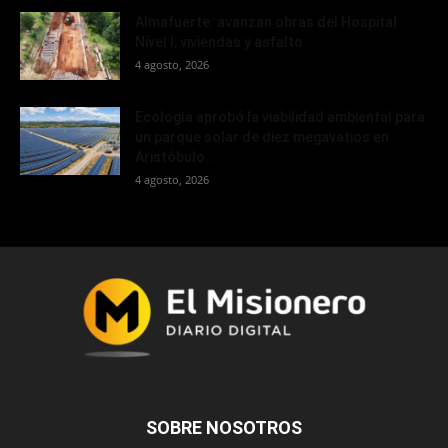
Almafuerte: avanzan obras del Hospital
Nivel I, viviendas y asfalto
4 agosto, 2026
Ecología aprobó la viabilidad ambiental para
un parque solar de diez megavatios en
Aristóbulo...
4 agosto, 2026
SOBRE NOSOTROS