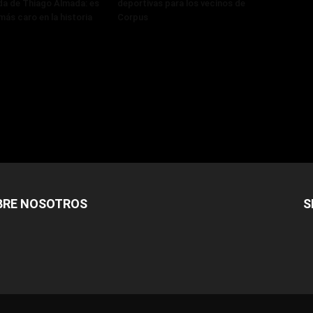
ada de Thiago Almada: es
deportivas para los vecinos de
más caro en la historia
Corpus
BRE NOSOTROS
S