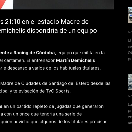
as 21:10 en el estadio Madre de
emichelis dispondría de un equipo
6 
El
in
rente a Racing de Córdoba,
equipo que milita en la
Ob
pe
del certamen. El entrenador
Martín Demichelis
rle descanso a varios de los habituales titulares.
io Madre de Ciudades de Santiago del Estero desde las
ipal y televisación de TyC Sports.
6 
La
ús
en un partido repleto de jugadas que generaron
pr
a con un once que tendría una serie de
en
quien advirtió que algunos de los titulares precisan
am