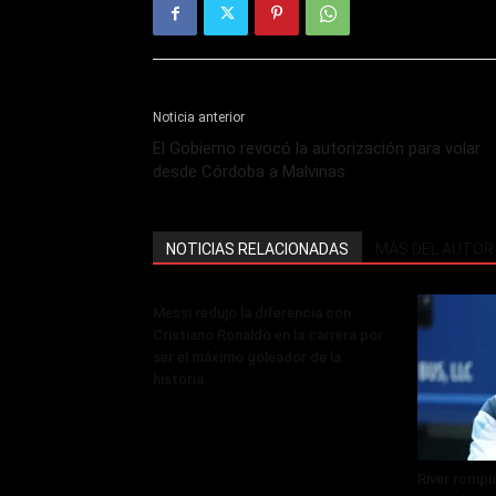
Noticia anterior
El Gobierno revocó la autorización para volar
desde Córdoba a Malvinas
NOTICIAS RELACIONADAS
MÁS DEL AUTOR
Messi redujo la diferencia con
Cristiano Ronaldo en la carrera por
ser el máximo goleador de la
historia
River rompi