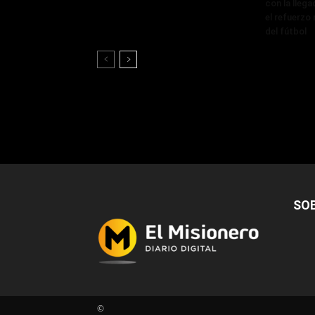
con la lleg
el refuerzo 
del fútbol
SO
©