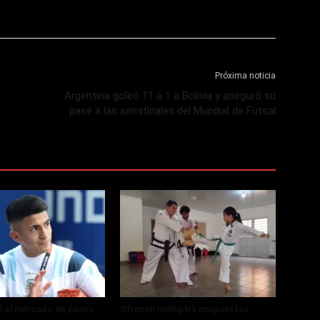
Próxima noticia
Argentina goleó 11 a 1 a Bolivia y aseguró su
pase a las semifinales del Mundial de Futsal
ó el mercado de pases
Ofrecen múltiples propuestas