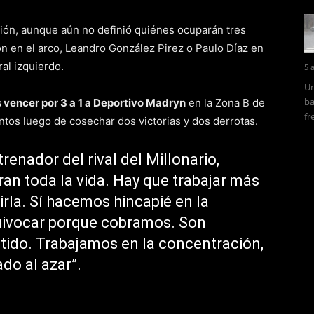
ción, aunque aún no definió quiénes ocuparán tres
n en el arco, Leandro González Pirez o Paulo Díaz en
ral izquierdo.
5 
Un
ba
s vencer por 3 a 1 a Deportivo Madryn
en la Zona B de
fr
ntos luego de cosechar dos victorias y dos derrotas.
trenador del rival del Millonario,
ran toda la vida. Hay que trabajar más
irla. Sí hacemos hincapié en la
uivocar porque cobramos. Son
tido. Trabajamos en la concentración,
ado al azar”.