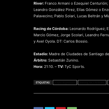
River:
Franco Armani o Ezequiel Centurión; 
Leandro González Pirez, Elías Gómez o Enzo
Palavecino; Pablo Solari, Lucas Beltrán y Mi
Racing de Córdoba:
Leonardo Rodríguez; E
Marcio Gómez, Jorge Scolari, Leandro Fern
y Axel Oyola. DT: Carlos Bossio.
Estadio:
Madre de Ciudades de Santiago del
Árbitro:
Sebastián Zunino.
Hora:
21:10. –
TV:
TyC Sports.
ETIQUETAS
Copa Argentina
Racing de Córdoba