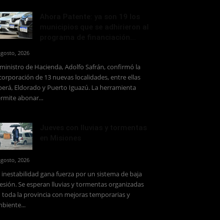
Ahora Patente: ya son 19 los
municipios que se adhirieron al
programa de financiación...
agosto, 2026
 ministro de Hacienda, Adolfo Safrán, confirmó la
corporación de 13 nuevas localidades, entre ellas
erá, Eldorado y Puerto Iguazú. La herramienta
rmite abonar...
Jueves con lluvias y tormentas
en Misiones
agosto, 2026
 inestabilidad gana fuerza por un sistema de baja
esión. Se esperan lluvias y tormentas organizadas
 toda la provincia con mejoras temporarias y
biente...