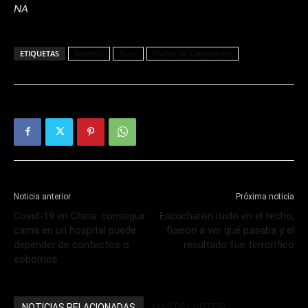
NA
ETIQUETAS
Banfield
River
Trofeo de Campeones
Noticia anterior
Próxima noticia
Covid-19 en China: conseguir
Escucharon ruido en el techo,
cama en un hospital puede
fueron a ver qué pasaba y el
depender de contactos o
resultado fue terrorífico
sobornos
NOTICIAS RELACIONADAS
MÁS DEL AUTOR