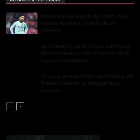
Boca frenó la llegada del Chimy Ávila
cuando estaba a un paso de ser
refuerzo
La Conmebol multó a Boca y al Vasco
Arruabarrena por una infracción en la
Copa Sudamericana
Se pone en marcha la cuarta fecha del
Torneo Clausura: el cronograma y
horarios