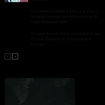
La Conmebol multó a Boca y al Vasco
Arruabarrena por una infracción en la
Copa Sudamericana
Se pone en marcha la cuarta fecha del
Torneo Clausura: el cronograma y
horarios