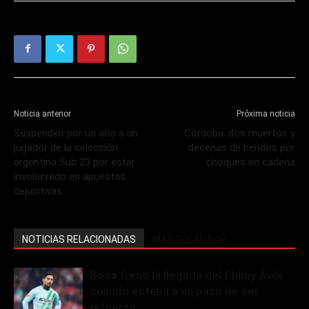
Noticia anterior
Próxima noticia
Suspenden por un año a un
Córdoba: dos muertos y
jugador de la selección
decenas de heridos por
argentina Sub 23 por estar
choques en cadena
involucrado en apuestas
deportivas
NOTICIAS RELACIONADAS
MÁS DEL AUTOR
Boca frenó la llegada del Chimy Ávila
cuando estaba a un paso de ser
refuerzo