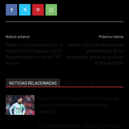
Noticia anterior
Próxima noticia
Suben a 19 los muertos por el
Adorni ultima detalles para la
terremoto en Filipinas, con 12
presentación de su
desaparecidos y más de 100
declaración jurada en la previa
heridos
al Mundial 2026
NOTICIAS RELACIONADAS
MÁS DEL AUTOR
Boca frenó la llegada del Chimy Ávila
cuando estaba a un paso de ser
refuerzo
La Conmebol multó a Boca y al Vasco