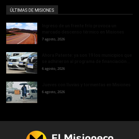
ÚLTIMAS DE MISIONES
Ingreso de un frente frío provoca un
marcado descenso térmico en Misiones
7 agosto, 2026
Ahora Patente: ya son 19 los municipios que
se adhirieron al programa de financiación...
6 agosto, 2026
Jueves con lluvias y tormentas en Misiones
6 agosto, 2026