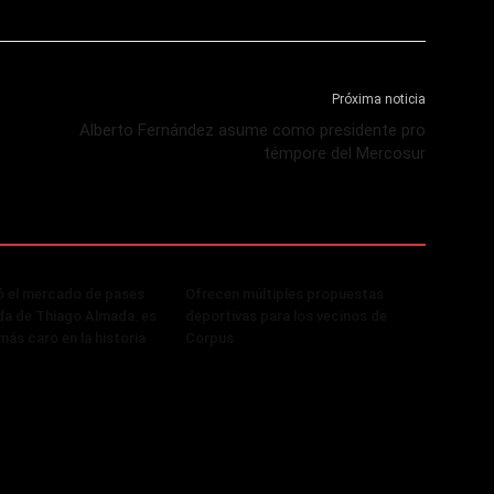
Próxima noticia
Alberto Fernández asume como presidente pro
témpore del Mercosur
ó el mercado de pases
Ofrecen múltiples propuestas
ada de Thiago Almada: es
deportivas para los vecinos de
más caro en la historia
Corpus