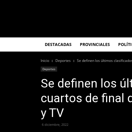
El
Misionero
DESTACADAS
PROVINCIALES
POLÍT
Inicio
Deportes
Se definen los últimos clasificados
Deportes
Se definen los úl
cuartos de final 
y TV
6 diciembre, 2022