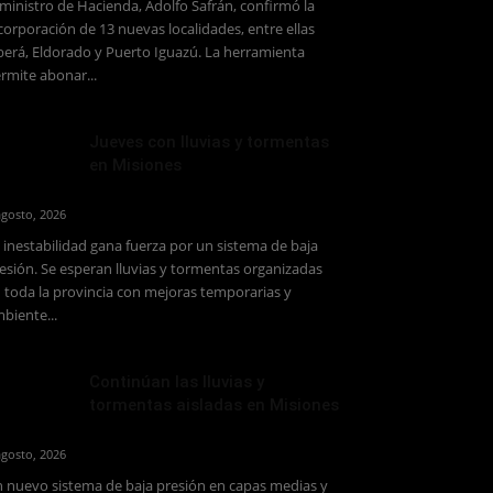
 ministro de Hacienda, Adolfo Safrán, confirmó la
corporación de 13 nuevas localidades, entre ellas
erá, Eldorado y Puerto Iguazú. La herramienta
rmite abonar...
Jueves con lluvias y tormentas
en Misiones
agosto, 2026
 inestabilidad gana fuerza por un sistema de baja
esión. Se esperan lluvias y tormentas organizadas
 toda la provincia con mejoras temporarias y
biente...
Continúan las lluvias y
tormentas aisladas en Misiones
agosto, 2026
 nuevo sistema de baja presión en capas medias y