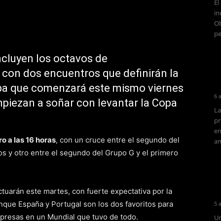
El
in
Ob
pe
ncluyen los octavos de
2 con dos encuentros que definirán la
apa que comenzará este mismo viernes
6 
piezan a soñar con levantar la Copa
La
pr
en
ro a las 16 horas
, con un cruce entre el segundo del
am
os y otro entre el segundo del Grupo G y el primero
tuarán este martes, con fuerte expectativa por la
unque España y Portugal son los dos favoritos para
5 
presas en un Mundial que tuvo de todo.
Un