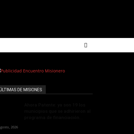
ÚLTIMAS DE MISIONES
Ahora Patente: ya son 19 los
municipios que se adhirieron al
programa de financiación...
agosto, 2026