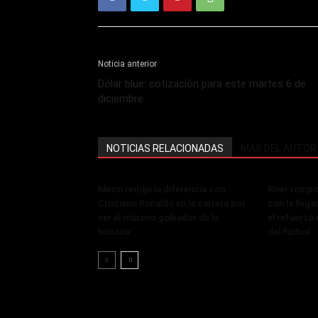
Noticia anterior
Dólar blue: cotización para este martes 6 de
diciembre
NOTICIAS RELACIONADAS
MÁS DEL AUTOR
Messi redujo la diferencia con
River rompi
Cristiano Ronaldo en la carrera por
con la lleg
ser el máximo goleador de la
el refuerzo 
historia
del fútbol