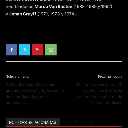
neerlandeses
Marco Van Basten
(1988, 1989 y 1992)
y
Johan Cruyff
(1971, 1973 y 1974).
Noticia anterior
Próxima noticia
Adiós al asado: el 70% dice
Misiones cuenta con 70
que debió restringirlo en medio
nuevos instructores
de la pérdida de poder
nacionales en el área de
adquisitivo
Defensa Policial
NOTICIAS RELACIONADAS
MÁS DEL AUTOR