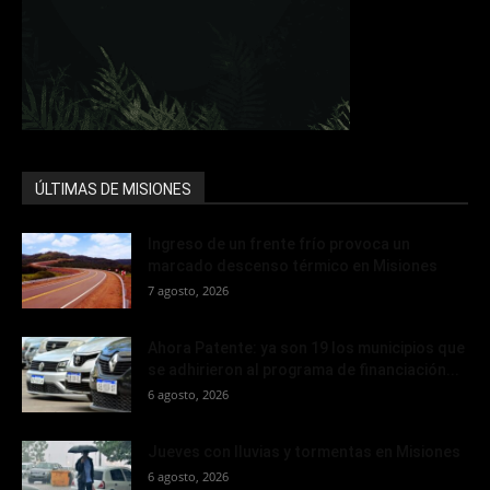
ÚLTIMAS DE MISIONES
Ingreso de un frente frío provoca un
marcado descenso térmico en Misiones
7 agosto, 2026
Ahora Patente: ya son 19 los municipios que
se adhirieron al programa de financiación...
6 agosto, 2026
Jueves con lluvias y tormentas en Misiones
6 agosto, 2026