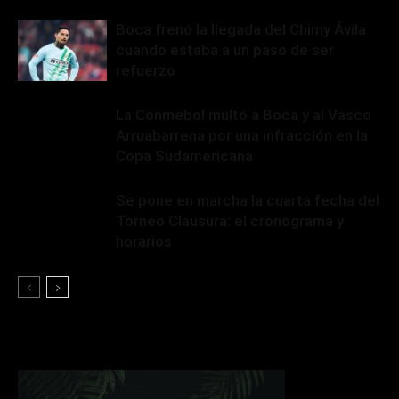
Boca frenó la llegada del Chimy Ávila
cuando estaba a un paso de ser
refuerzo
La Conmebol multó a Boca y al Vasco
Arruabarrena por una infracción en la
Copa Sudamericana
Se pone en marcha la cuarta fecha del
Torneo Clausura: el cronograma y
horarios