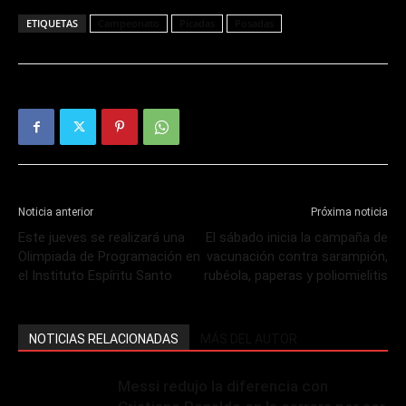
ETIQUETAS
Campeonato
Picadas
Posadas
Noticia anterior
Próxima noticia
Este jueves se realizará una
El sábado inicia la campaña de
Olimpiada de Programación en
vacunación contra sarampión,
el Instituto Espíritu Santo
rubéola, paperas y poliomielitis
NOTICIAS RELACIONADAS
MÁS DEL AUTOR
Messi redujo la diferencia con