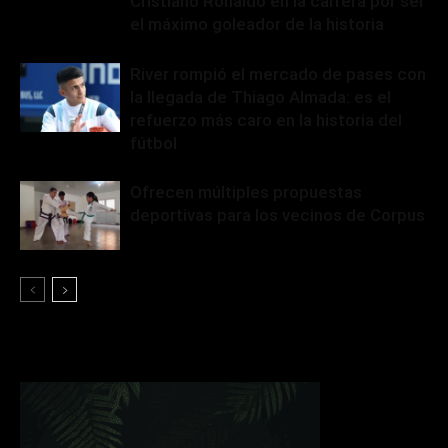
Cristiano Ronaldo en la carrera por ser
el máximo goleador de la historia
River rompió el mercado de pases con
la llegada de Thiago Almada: es el
refuerzo más caro en la historia del
fútbol
Ofrecen múltiples propuestas
deportivas para los vecinos de Corpus