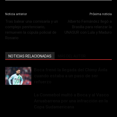
Noticia anterior
Próxima noticia
Tras balear una comisaría y un
Alberto Fernández llegó a
complejo penitenciario,
Brasilia para relanzar la
remueven la cúpula policial de
UNASUR con Lula y Maduro
Rosario
NOTICIAS RELACIONADAS
MÁS DEL AUTOR
Boca frenó la llegada del Chimy Ávila
cuando estaba a un paso de ser
refuerzo
La Conmebol multó a Boca y al Vasco
Arruabarrena por una infracción en la
Copa Sudamericana