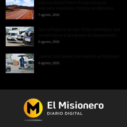
Ingreso de un frente frío provoca un
marcado descenso térmico en Misiones
7 agosto, 2026
Ahora Patente: ya son 19 los municipios que
se adhirieron al programa de financiación...
6 agosto, 2026
Jueves con lluvias y tormentas en Misiones
6 agosto, 2026