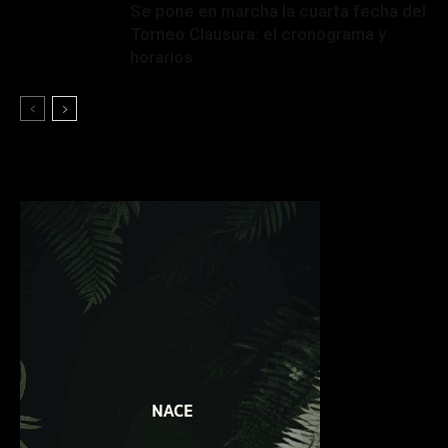
Se pone en marcha la cuarta fecha del
Torneo Clausura: el cronograma y
horarios