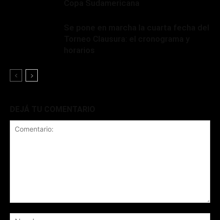
Copa Sudamericana
Se pone en marcha la cuarta fecha del
Torneo Clausura: el cronograma y
horarios
DEJÁ TU COMENTARIO