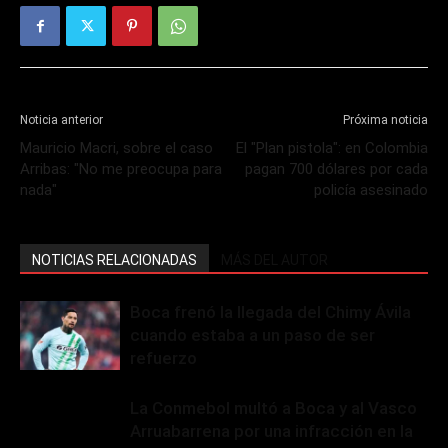
Noticia anterior
Próxima noticia
Mauricio Macri, sobre el caso
El "Plan pistola": en Colombia
Arribas: "No me preocupa para
pagan 700 dólares por cada
nada"
policía asesinado
NOTICIAS RELACIONADAS
MÁS DEL AUTOR
Boca frenó la llegada del Chimy Ávila
cuando estaba a un paso de ser
refuerzo
La Conmebol multó a Boca y al Vasco
Arruabarrena por una infracción en la