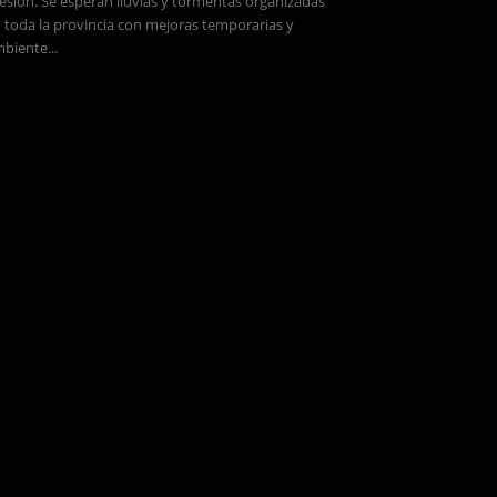
esión. Se esperan lluvias y tormentas organizadas
 toda la provincia con mejoras temporarias y
biente...