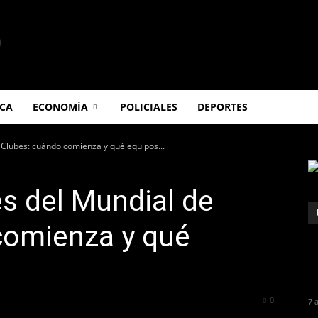
ICA
ECONOMÍA
POLICIALES
DEPORTES
 Clubes: cuándo comienza y qué equipos...
es del Mundial de
comienza y qué
461
0
7 