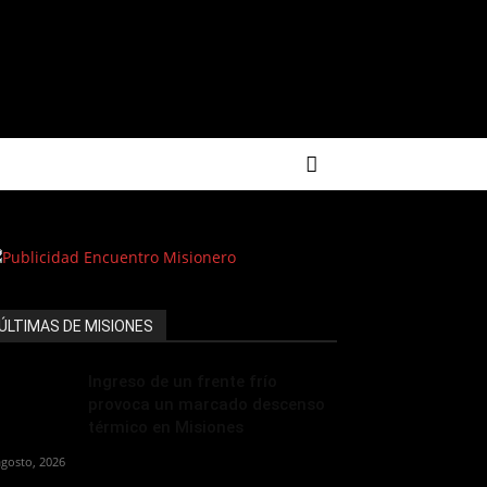
ÚLTIMAS DE MISIONES
Ingreso de un frente frío
provoca un marcado descenso
térmico en Misiones
agosto, 2026