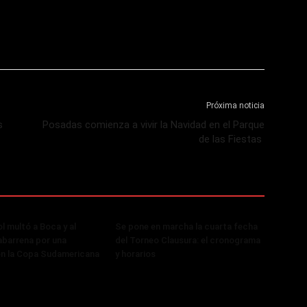
Próxima noticia
s
Posadas comienza a vivir la Navidad en el Parque
de las Fiestas
 multó a Boca y al
Se pone en marcha la cuarta fecha
abarrena por una
del Torneo Clausura: el cronograma
en la Copa Sudamericana
y horarios