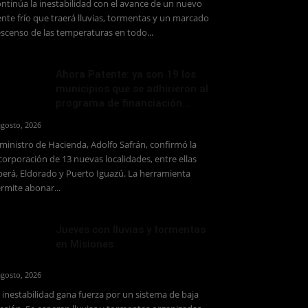
ntinúa la inestabilidad con el avance de un nuevo
ente frío que traerá lluvias, tormentas y un marcado
scenso de las temperaturas en todo...
Ahora Patente: ya son 19 los
municipios que se adhirieron al
programa de financiación...
agosto, 2026
 ministro de Hacienda, Adolfo Safrán, confirmó la
corporación de 13 nuevas localidades, entre ellas
erá, Eldorado y Puerto Iguazú. La herramienta
rmite abonar...
Jueves con lluvias y tormentas
en Misiones
agosto, 2026
 inestabilidad gana fuerza por un sistema de baja