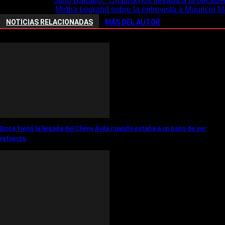
Noticia anterior
Julio Bárbaro: "Cristina nos llevaba a la decade
Próxima noticia
Mirtha Legrand sobre la entrevista a Mauricio 
NOTICIAS RELACIONADAS
MÁS DEL AUTOR
Boca frenó la llegada del Chimy Ávila cuando estaba a un paso de ser
refuerzo