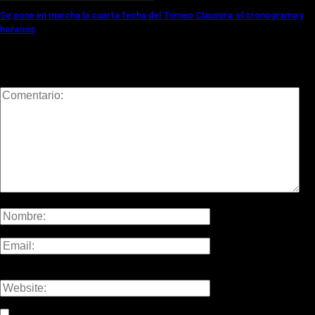
Se pone en marcha la cuarta fecha del Torneo Clausura: el cronograma y
horarios
DEJÁ TU COMENTARIO
¡Por favor, ingresá tu comentario!
Por favor, ingresá tu nombre aquí
¡Ingresaste un email incorrecto!
Por favor, ingresá tu email aquí
Save my name, email, and website in this browser for the nex