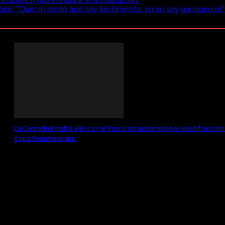
ncia,Macri nos conduce a la frustración"
Macri: "Que no crean que soy kirchnerista, yo no soy panqueque"
La Conmebol multó a Boca y al Vasco Arruabarrena por una infracción 
Copa Sudamericana