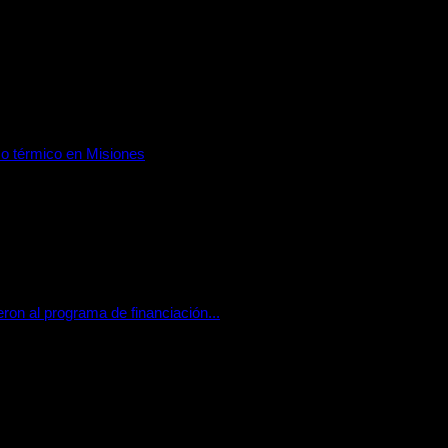
so térmico en Misiones
 que traerá lluvias, tormentas y un marcado descenso de las tem
ron al programa de financiación...
ión de 13 nuevas localidades, entre ellas Oberá, Eldorado y Pue