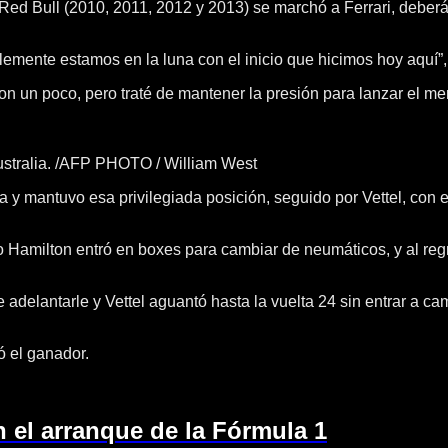
n Red Bull (2010, 2011, 2012 y 2013) se marchó a Ferrari, deber
emente estamos en la luna con el inicio que hicimos hoy aquí”, e
on un poco, pero traté de mantener la presión para lanzar el m
ustralia. /AFP PHOTO / William West
da y mantuvo esa privilegiada posición, seguido por Vettel, con e
do Hamilton entró en boxes para cambiar de neumáticos, y al reg
 adelantarle y Vettel aguantó hasta la vuelta 24 sin entrar a c
ó el ganador.
n el arranque de la Fórmula 1