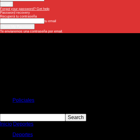
Forgot your password? Get help
Password recovery
Recuperá tu contraseña
tu email
Te enviaremos una contraseña por email.
El
Misionero
Destacadas
Provinciales
Política
Economía
Policiales
Deportes
Inicio
Deportes
Vettel sorprendió a Mercedes y se quedó con el
Deportes