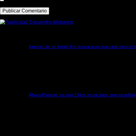
ÚLTIMAS DE MISIONES
Ingreso de un frente frío provoca un marcado descen
7 agosto, 2026
Continúa la inestabilidad con el avance de un nuevo frente frío
Ahora Patente: ya son 19 los municipios que se adhirie
6 agosto, 2026
El ministro de Hacienda, Adolfo Safrán, confirmó la incorporac