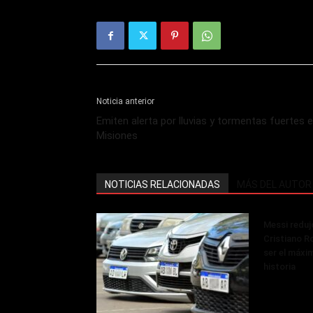
Noticia anterior
Emiten alerta por lluvias y tormentas fuertes 
Misiones
NOTICIAS RELACIONADAS
MÁS DEL AUTOR
Messi reduj
Cristiano R
ser el máxi
historia