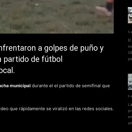
6 
El
nfrentaron a golpes de puño y
in
Ob
 partido de fútbol
pe
ocal.
ncha municipal
durante el el partido de semifinal que
6 
La
deo que rápidamente se viralizó en las redes sociales.
pr
en
am