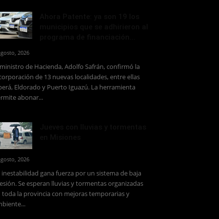
Ahora Patente: ya son 19 los
municipios que se adhirieron al
programa de financiación...
agosto, 2026
 ministro de Hacienda, Adolfo Safrán, confirmó la
corporación de 13 nuevas localidades, entre ellas
erá, Eldorado y Puerto Iguazú. La herramienta
rmite abonar...
Jueves con lluvias y tormentas
en Misiones
agosto, 2026
 inestabilidad gana fuerza por un sistema de baja
esión. Se esperan lluvias y tormentas organizadas
 toda la provincia con mejoras temporarias y
biente...