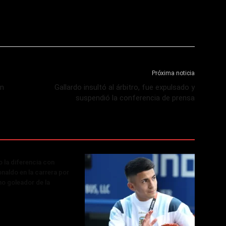
Próxima noticia
en
Gallardo insultó al árbitro, fue expulsado y
suspendió la conferencia de prensa
o la diferencia con
onaldo en la carrera por
mo goleador de la