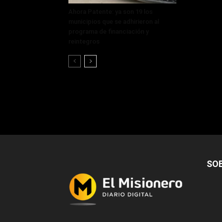
Ahora Patente: ya son 19 los
municipios que se adhirieron al
programa de financiación y
reintegros
SO