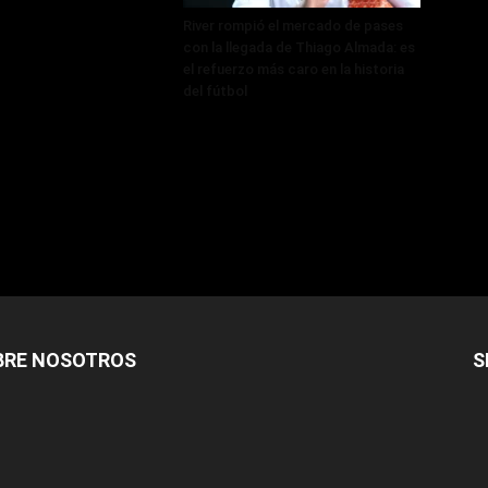
River rompió el mercado de pases
con la llegada de Thiago Almada: es
el refuerzo más caro en la historia
del fútbol
BRE NOSOTROS
S