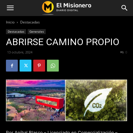
Inicio
Destacadas
Destacadas
Generales
ABRIRSE CAMINO PROPIO
13 octubre, 2024
265
0
Por Aníbal Blasco – Licenciado en Comercialización –