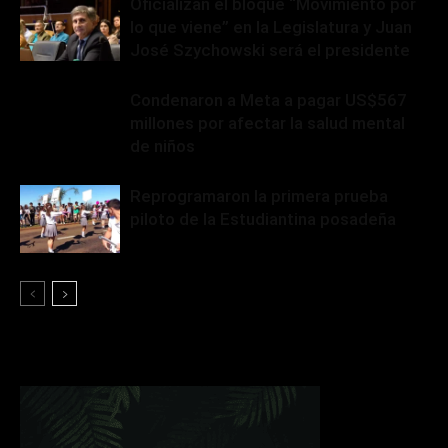
Oficializan el bloque “Movimiento por
lo que viene” en la Legislatura y Juan
José Szychowski será el presidente
Condenaron a Meta a pagar US$567
millones por afectar la salud mental
de niños
Reprogramaron la primera prueba
piloto de la Estudiantina posadeña