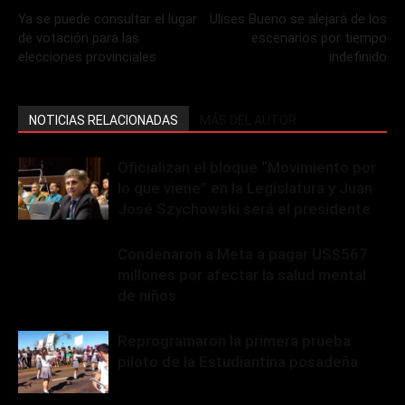
Ya se puede consultar el lugar
Ulises Bueno se alejará de los
de votación para las
escenarios por tiempo
elecciones provinciales
indefinido
NOTICIAS RELACIONADAS
MÁS DEL AUTOR
Oficializan el bloque “Movimiento por
lo que viene” en la Legislatura y Juan
José Szychowski será el presidente
Condenaron a Meta a pagar US$567
millones por afectar la salud mental
de niños
Reprogramaron la primera prueba
piloto de la Estudiantina posadeña