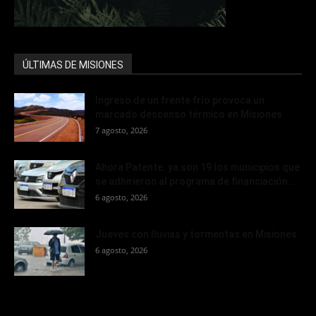
ÚLTIMAS DE MISIONES
Ingreso de un frente frío provoca un
marcado descenso térmico en Misiones
7 agosto, 2026
Ahora Patente: ya son 19 los municipios que
se adhirieron al programa de financiación...
6 agosto, 2026
Jueves con lluvias y tormentas en Misiones
6 agosto, 2026