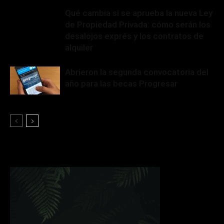
Qué cambia si se aprueba la nueva Ley
de Propiedad Privada: cómo serán los
desalojos exprés y los contratos de
alquiler
Abrieron la segunda convocatoria del
año para las becas Progresar