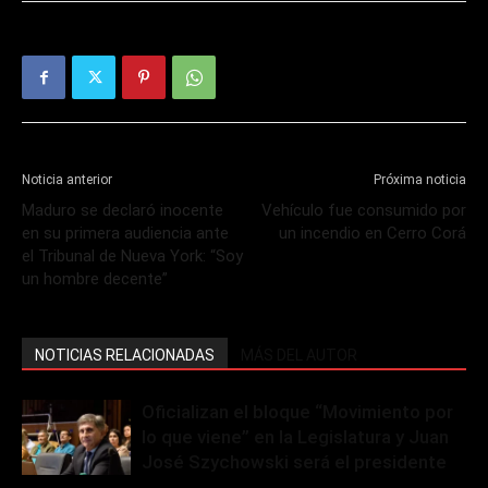
Noticia anterior
Próxima noticia
Maduro se declaró inocente
Vehículo fue consumido por
en su primera audiencia ante
un incendio en Cerro Corá
el Tribunal de Nueva York: “Soy
un hombre decente”
NOTICIAS RELACIONADAS
MÁS DEL AUTOR
Oficializan el bloque “Movimiento por
lo que viene” en la Legislatura y Juan
José Szychowski será el presidente