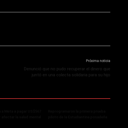
Próxima noticia
Denunció que no pudo recuperar el dinero que
juntó en una colecta solidaria para su hijo
 a Meta a pagar US$567
Reprogramaron la primera prueba
r afectar la salud mental
piloto de la Estudiantina posadeña