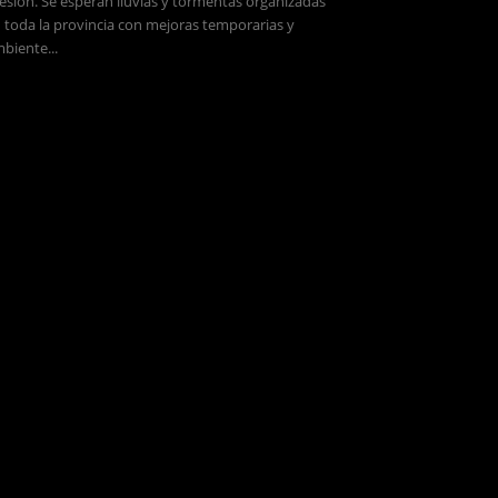
esión. Se esperan lluvias y tormentas organizadas
 toda la provincia con mejoras temporarias y
biente...