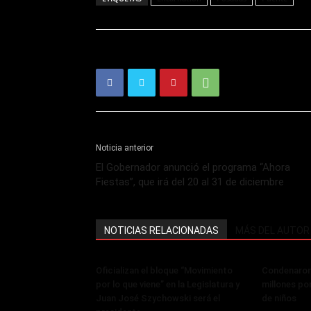
Noticia anterior
El Gobernador anunció el programa “Ahora
Fiestas”, que irá del 20 al 31 de diciembre
NOTICIAS RELACIONADAS
MÁS DEL AUTOR
Oficializan el bloque “Movimiento
Condenaron
por lo que viene” en la Legislatura y
millones po
Juan José Szychowski será el
de niños