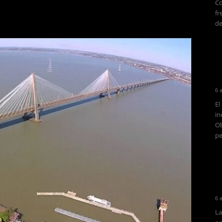
Co
fr
de
6 
El
in
Ob
pe
6 
La