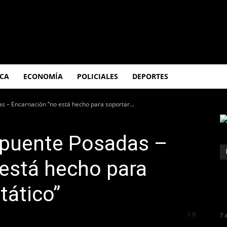
ICA
ECONOMÍA
POLICIALES
DEPORTES
s – Encarnación “no está hecho para soportar...
l puente Posadas –
está hecho para
tático”
818
0
7 