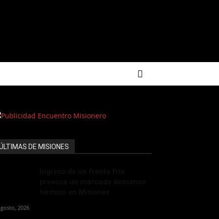
ÚLTIMAS DE MISIONES
Ingreso de un frente frío
provoca un marcado descenso
térmico en Misiones
agosto, 2026