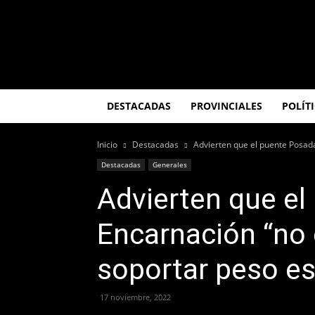
El
Misionero
DESTACADAS
PROVINCIALES
POLÍT
Inicio
Destacadas
Advierten que el puente Posada
Destacadas
Generales
Advierten que e
Encarnación “no 
soportar peso es
17 noviembre, 2022