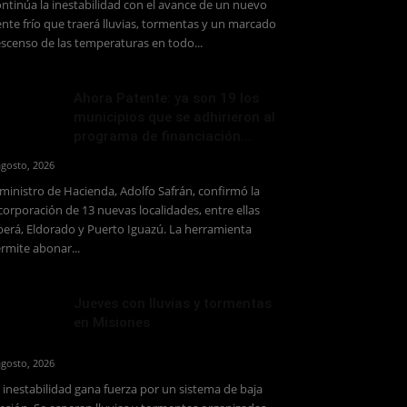
ntinúa la inestabilidad con el avance de un nuevo
ente frío que traerá lluvias, tormentas y un marcado
scenso de las temperaturas en todo...
Ahora Patente: ya son 19 los
municipios que se adhirieron al
programa de financiación...
agosto, 2026
 ministro de Hacienda, Adolfo Safrán, confirmó la
corporación de 13 nuevas localidades, entre ellas
erá, Eldorado y Puerto Iguazú. La herramienta
rmite abonar...
Jueves con lluvias y tormentas
en Misiones
agosto, 2026
 inestabilidad gana fuerza por un sistema de baja