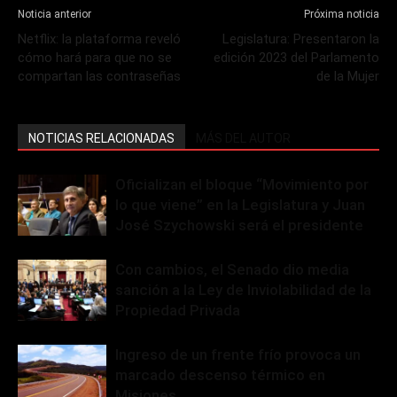
Noticia anterior
Próxima noticia
Netflix: la plataforma reveló
Legislatura: Presentaron la
cómo hará para que no se
edición 2023 del Parlamento
compartan las contraseñas
de la Mujer
NOTICIAS RELACIONADAS
MÁS DEL AUTOR
Oficializan el bloque “Movimiento por
lo que viene” en la Legislatura y Juan
José Szychowski será el presidente
Con cambios, el Senado dio media
sanción a la Ley de Inviolabilidad de la
Propiedad Privada
Ingreso de un frente frío provoca un
marcado descenso térmico en
Misiones