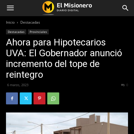
Inicio
Destacadas
Destacadas
Provinciales
Ahora para Hipotecarios
UVA: El Gobernador anunció
incremento del tope de
reintegro
6 marzo, 2023
209
0