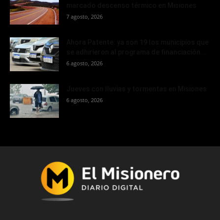
marcado descenso térmico en Misiones
7 agosto, 2026
Ahora Patente: ya son 19 los municipios que
se adhirieron al programa de financiación...
6 agosto, 2026
Jueves con lluvias y tormentas en Misiones
6 agosto, 2026