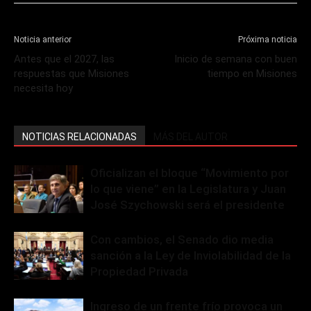
Noticia anterior
Próxima noticia
Antes que el 2027, las
Inicio de semana con buen
respuestas que Misiones
tiempo en Misiones
necesita hoy
NOTICIAS RELACIONADAS
MÁS DEL AUTOR
Oficializan el bloque “Movimiento por
lo que viene” en la Legislatura y Juan
José Szychowski será el presidente
Con cambios, el Senado dio media
sanción a la Ley de Inviolabilidad de la
Propiedad Privada
Ingreso de un frente frío provoca un