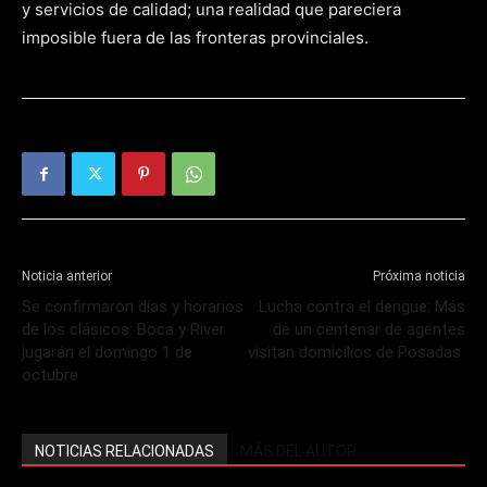
y servicios de calidad; una realidad que pareciera
imposible fuera de las fronteras provinciales.
Noticia anterior
Próxima noticia
Se confirmaron días y horarios
Lucha contra el dengue: Más
de los clásicos: Boca y River
de un centenar de agentes
jugarán el domingo 1 de
visitan domicilios de Posadas
octubre
NOTICIAS RELACIONADAS
MÁS DEL AUTOR