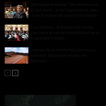
Oficializan el bloque “Movimiento por
lo que viene” en la Legislatura y Juan
José Szychowski será el presidente
Con cambios, el Senado dio media
sanción a la Ley de Inviolabilidad de la
Propiedad Privada
Ingreso de un frente frío provoca un
marcado descenso térmico en
Misiones