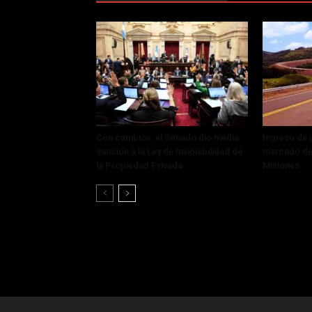
Con cambios, el Senado dio media
Ingreso de 
sanción a la Ley de Inviolabilidad de
marcado de
la Propiedad Privada
Misiones