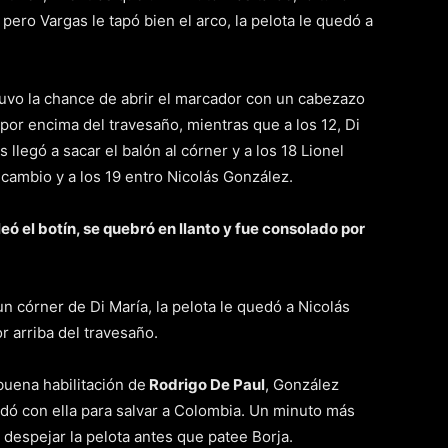
,
pero Vargas le tapó bien el arco, la pelota le quedó a
tuvo la chance de abrir el marcador con un cabezazo
por encima del travesaño, mientras que a los 12, Di
 llegó a sacar el balón al córner y a los 18 Lionel
 cambio y a los 19 entro Nicolás González.
eó el botín, se quebró en llanto y fue consolado por
n córner de Di María, la pelota le quedó a Nicolás
r arriba del travesaño.
 buena habilitación de
Rodrigo De Paul
, González
edó con ella para salvar a Colombia. Un minuto más
a despejar la pelota antes que patee Borja.