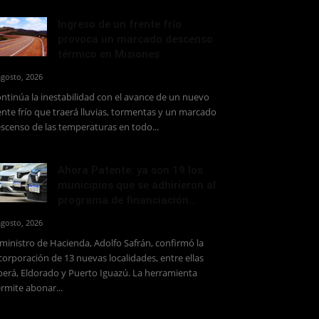
Ingreso de un frente frío
provoca un marcado descenso
térmico en Misiones
agosto, 2026
ntinúa la inestabilidad con el avance de un nuevo
ente frío que traerá lluvias, tormentas y un marcado
scenso de las temperaturas en todo...
Ahora Patente: ya son 19 los
municipios que se adhirieron al
programa de financiación...
agosto, 2026
 ministro de Hacienda, Adolfo Safrán, confirmó la
corporación de 13 nuevas localidades, entre ellas
erá, Eldorado y Puerto Iguazú. La herramienta
rmite abonar...