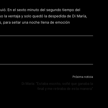
iguió. En el sexto minuto del segundo tiempo del
o la ventaja y solo quedó la despedida de Di María,
s, para sellar una noche llena de emoción
Próxima noticia
Di María: “Estaba escrito, soñé que ganaba la
final y me retiraba de esta manera”