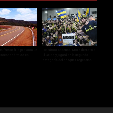
un frente frío provoca un
Histórico ascenso: Mitre derrotó a
scenso térmico en
El Ceibo y jugará en la segunda
categoría del básquet argentino