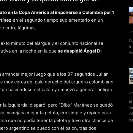
ato en la Copa América al imponerse a Colombia por 1
rtínez
en el segundo tiempo suplementario en un
do entre lágrimas.
7 
Co
sexto minuto del alargue y el conjunto nacional se
fr
tiva en la noche en la que
se despidió Ángel Di
de
a arrancar mejor luego que a los 37 segundos Julián
fue muy cerca del palo derecho del arquero colombiano,
 fue haciéndose del balón y empezó a generar peligro.
6 
El
 la izquierda, disparó, pero “Dibu” Martínez se quedó
in
a manejaba mejor la pelota, era simple y rápido para
Ob
pe
ntina que no podía tener la pelota y tuvo otra chance de
quero argentino se quedó con el balón, tras dos