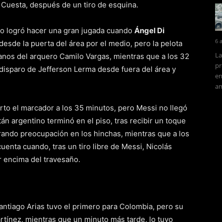
 Cuesta, después de un tiro de esquina.
do logró hacer una gran jugada cuando
Ángel Di
6 
desde la puerta del área por el medio, pero la pelota
La
anos del arquero Camilo Vargas, mientras que a los 32
pr
disparo de Jefferson Lerma desde fuera del área y
en
am
rto el marcador a los 35 minutos, pero Messi no llegó
tán argentino terminó en el piso, tras recibir un toque
rando preocupación en los hinchas, mientras que a los
cuenta cuando, tras un tiro libre de Messi, Nicolás
r encima del travesaño.
antiago Arias tuvo el primero para Colombia, pero su
rtínez, mientras que un minuto más tarde, lo tuvo