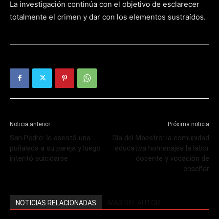
La investigación continúa con el objetivo de esclarecer
totalmente el crimen y dar con los elementos sustraídos.
Noticia anterior
Próxima noticia
San Pedro: le asestó una
Día del Maestro: la comunidad
puñalada a su pareja y luego
educativa homenajea la labor
intentó suicidarse
docente y vocación de
enseñar
NOTICIAS RELACIONADAS
MÁS DEL AUTOR