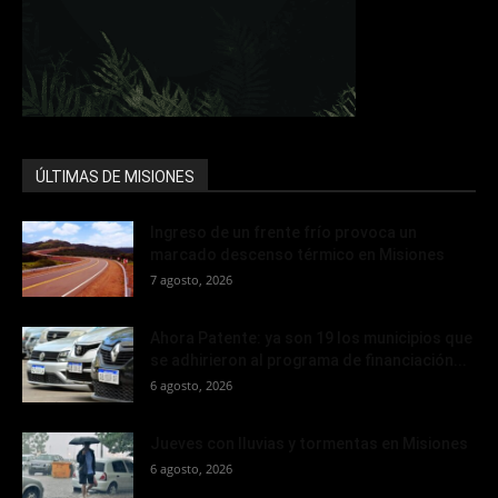
ÚLTIMAS DE MISIONES
Ingreso de un frente frío provoca un
marcado descenso térmico en Misiones
7 agosto, 2026
Ahora Patente: ya son 19 los municipios que
se adhirieron al programa de financiación...
6 agosto, 2026
Jueves con lluvias y tormentas en Misiones
6 agosto, 2026