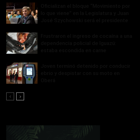
Oficializan el bloque “Movimiento por
lo que viene” en la Legislatura y Juan
José Szychowski será el presidente
Frustraron el ingreso de cocaína a una
dependencia policial de Iguazú:
estaba escondida en carne
Joven terminó detenido por conducir
ebrio y despistar con su moto en
Oberá