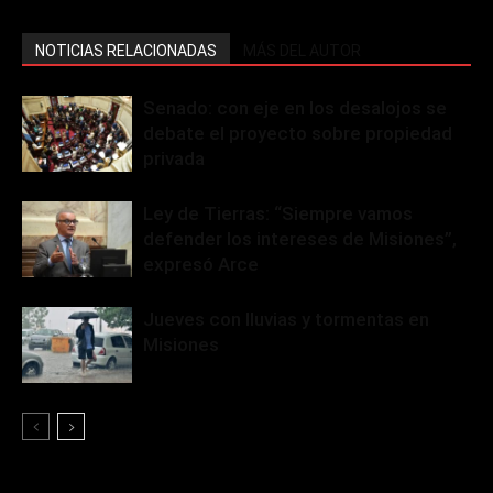
NOTICIAS RELACIONADAS
MÁS DEL AUTOR
Senado: con eje en los desalojos se
debate el proyecto sobre propiedad
privada
Ley de Tierras: “Siempre vamos
defender los intereses de Misiones”,
expresó Arce
Jueves con lluvias y tormentas en
Misiones