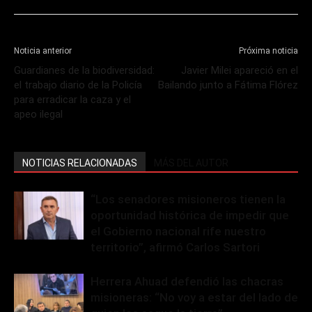
Noticia anterior
Próxima noticia
Guardianes de la biodiversidad:
Javier Milei apareció en el
el trabajo diario de la Policía
Bailando junto a Fátima Flórez
para erradicar la caza y el
apeo ilegal
NOTICIAS RELACIONADAS
MÁS DEL AUTOR
“Los senadores misioneros tienen la
oportunidad histórica de impedir que
el Gobierno nacional rife nuestro
territorio”, afirmó Carlos Sartori
Herrera Ahuad defendió las chacras
misioneras: “No voy a estar del lado de