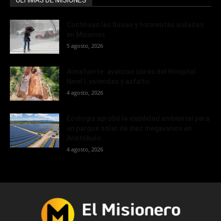
Continúan las lluvias y tormentas aisladas
en Misiones
5 agosto, 2026
Almafuerte: avanzan obras del Hospital
Nivel I, viviendas y asfalto
4 agosto, 2026
Ecología aprobó la viabilidad ambiental para
un parque solar de diez megavatios en
Aristóbulo...
4 agosto, 2026