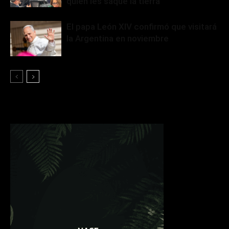
quien les saque la tierra”
El papa León XIV confirmó que visitará
la Argentina en noviembre