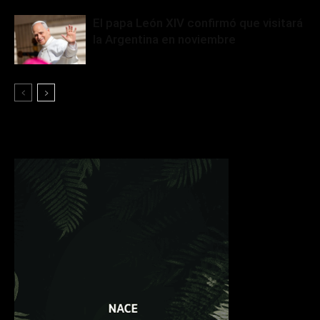
El papa León XIV confirmó que visitará
la Argentina en noviembre