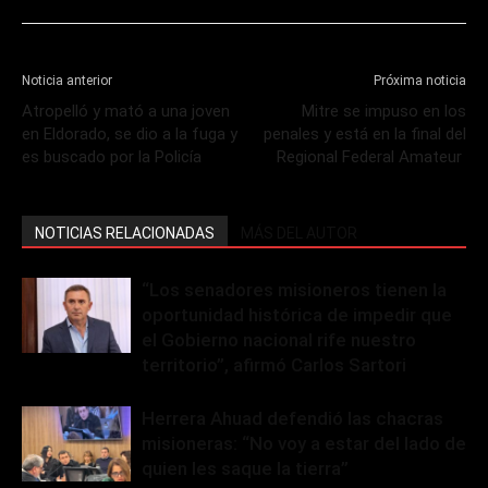
Noticia anterior
Próxima noticia
Atropelló y mató a una joven
Mitre se impuso en los
en Eldorado, se dio a la fuga y
penales y está en la final del
es buscado por la Policía
Regional Federal Amateur
NOTICIAS RELACIONADAS
MÁS DEL AUTOR
“Los senadores misioneros tienen la
oportunidad histórica de impedir que
el Gobierno nacional rife nuestro
territorio”, afirmó Carlos Sartori
Herrera Ahuad defendió las chacras
misioneras: “No voy a estar del lado de
quien les saque la tierra”