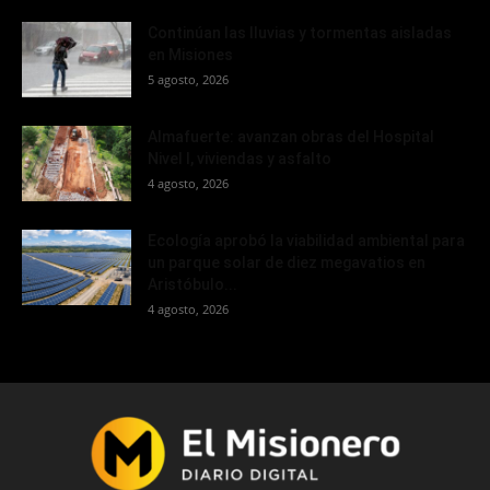
Continúan las lluvias y tormentas aisladas
en Misiones
5 agosto, 2026
Almafuerte: avanzan obras del Hospital
Nivel I, viviendas y asfalto
4 agosto, 2026
Ecología aprobó la viabilidad ambiental para
un parque solar de diez megavatios en
Aristóbulo...
4 agosto, 2026