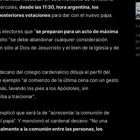
iércoles,
desde las 11:30, hora argentina, los
posteriores votaciones
para dar con el nuevo papa.
6 
 electores que “
se preparan para un acto de máxima
La
 ello “se debe abandonar cualquier consideración
pr
 sólo al Dios de Jesucristo y el bien de la Iglesia y de
en
am
decano del colegio cardenalicio dibuja el perfil del
o ejemplo “al comienzo de la última cena con un gesto
ás, lavando los pies a los Apóstoles, sin
ba a traicionar”.
explicó que será la de “acrecentar la comunión de
 el papa”. Y mencionó el cardenal decano: “No una
talmente a la comunión entre las personas, los