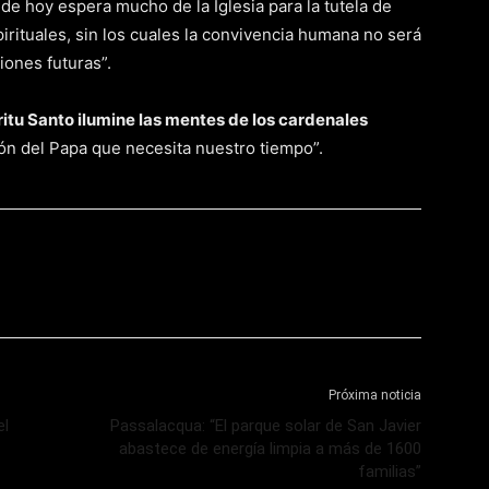
e hoy espera mucho de la Iglesia para la tutela de
rituales, sin los cuales la convivencia humana no será
iones futuras”.
íritu Santo ilumine las mentes de los cardenales
ón del Papa que necesita nuestro tiempo”.
Próxima noticia
el
Passalacqua: “El parque solar de San Javier
abastece de energía limpia a más de 1600
familias”