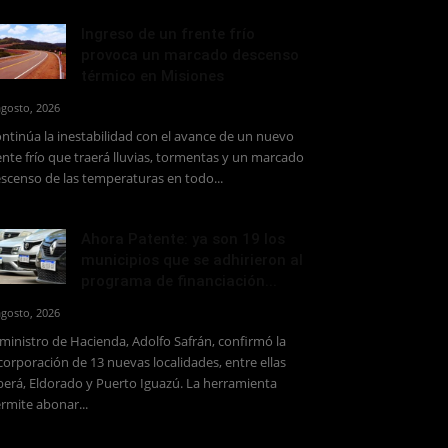
Ingreso de un frente frío
provoca un marcado descenso
térmico en Misiones
agosto, 2026
ntinúa la inestabilidad con el avance de un nuevo
ente frío que traerá lluvias, tormentas y un marcado
scenso de las temperaturas en todo...
Ahora Patente: ya son 19 los
municipios que se adhirieron al
programa de financiación...
agosto, 2026
 ministro de Hacienda, Adolfo Safrán, confirmó la
corporación de 13 nuevas localidades, entre ellas
erá, Eldorado y Puerto Iguazú. La herramienta
rmite abonar...