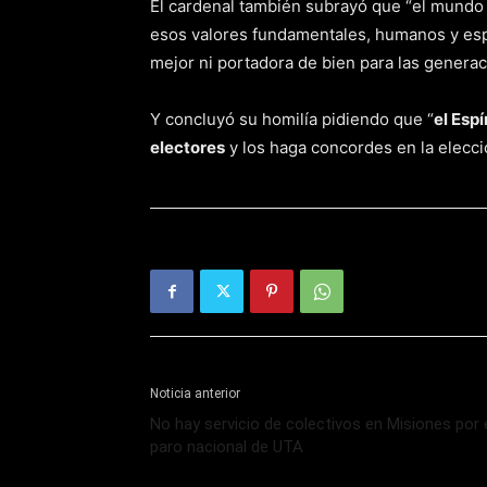
El cardenal también subrayó que “el mundo d
esos valores fundamentales, humanos y espi
mejor ni portadora de bien para las generac
Y concluyó su homilía pidiendo que “
el Esp
electores
y los haga concordes en la elecci
Noticia anterior
No hay servicio de colectivos en Misiones por 
paro nacional de UTA