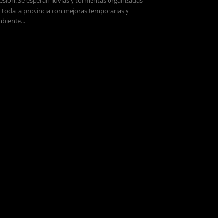
esión. Se esperan lluvias y tormentas organizadas
 toda la provincia con mejoras temporarias y
biente...