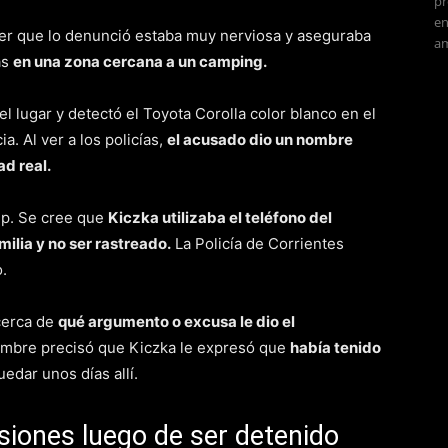
pr
en
ujer que lo denunció estaba muy nerviosa y aseguraba
am
as
en una zona cercana a un camping.
 el lugar y detectó el Toyota Corolla color blanco en el
. Al ver a los policías,
el acusado dio un nombre
ad real.
hip. Se cree que
Kiczka utilizaba el teléfono del
ilia y no ser rastreado.
La Policía de Corrientes
o.
cerca de
qué argumento o excusa le dio el
hombre precisó que Kiczka le expresó que
había tenido
edar unos días allí.
isiones luego de ser detenido