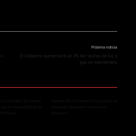
Próxima noticia
os
El Gobierno aumentará un 4% las tarifas de luz y
gas en septiembre
, el Senado dio media
Ingreso de un frente frío provoca un
 Ley de Inviolabilidad de
marcado descenso térmico en
d Privada
Misiones