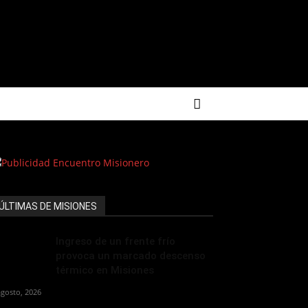
ÚLTIMAS DE MISIONES
Ingreso de un frente frío
provoca un marcado descenso
térmico en Misiones
agosto, 2026