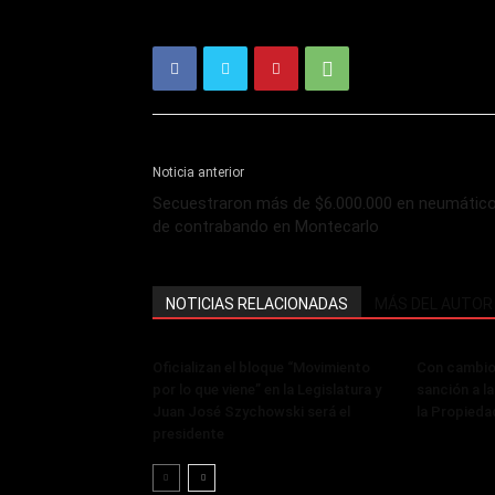
Noticia anterior
Secuestraron más de $6.000.000 en neumátic
de contrabando en Montecarlo
NOTICIAS RELACIONADAS
MÁS DEL AUTOR
Oficializan el bloque “Movimiento
Con cambios
por lo que viene” en la Legislatura y
sanción a la
Juan José Szychowski será el
la Propieda
presidente