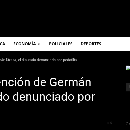
ICA
ECONOMÍA
POLICIALES
DEPORTES
n Kiczka, el diputado denunciado por pedofilia
ención de Germán
ado denunciado por
255
0
7 