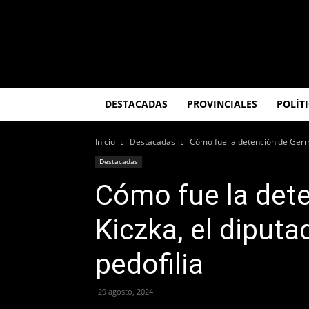
El
Misionero
DESTACADAS
PROVINCIALES
POLÍT
Inicio
Destacadas
Cómo fue la detención de Germá
Destacadas
Cómo fue la det
Kiczka, el diput
pedofilia
29 agosto, 2024