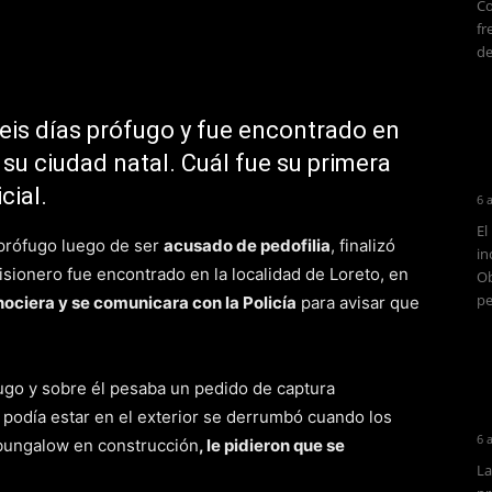
Co
fr
de
 seis días prófugo y fue encontrado en
 su ciudad natal. Cuál fue su primera
cial.
6 
El
 prófugo luego de ser
acusado de pedofilia
, finalizó
in
isionero fue encontrado en la localidad de Loreto, en
Ob
pe
nociera y se comunicara con la Policía
para avisar que
ófugo y sobre él pesaba un pedido de captura
e podía estar en el exterior se derrumbó cuando los
6 
bungalow en construcción
, le pidieron que se
La