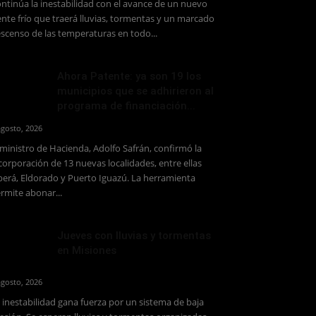
ntinúa la inestabilidad con el avance de un nuevo
ente frío que traerá lluvias, tormentas y un marcado
scenso de las temperaturas en todo...
Ahora Patente: ya son 19 los
municipios que se adhirieron al
programa de financiación...
agosto, 2026
 ministro de Hacienda, Adolfo Safrán, confirmó la
corporación de 13 nuevas localidades, entre ellas
erá, Eldorado y Puerto Iguazú. La herramienta
rmite abonar...
Jueves con lluvias y tormentas
en Misiones
agosto, 2026
 inestabilidad gana fuerza por un sistema de baja