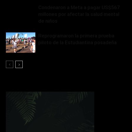
Condenaron a Meta a pagar US$567
millones por afectar la salud mental
de niños
Reprogramaron la primera prueba
piloto de la Estudiantina posadeña