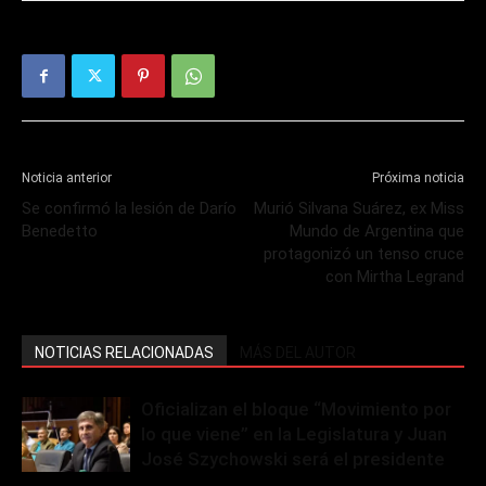
Noticia anterior
Próxima noticia
Se confirmó la lesión de Darío
Murió Silvana Suárez, ex Miss
Benedetto
Mundo de Argentina que
protagonizó un tenso cruce
con Mirtha Legrand
NOTICIAS RELACIONADAS
MÁS DEL AUTOR
Oficializan el bloque “Movimiento por
lo que viene” en la Legislatura y Juan
José Szychowski será el presidente