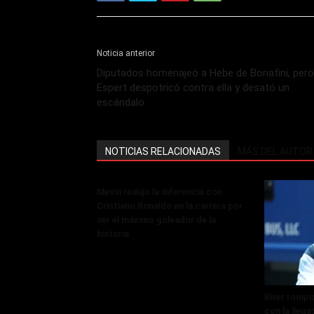
Noticia anterior
Diputados homenajeó a Hebe de Bonafini, pero
Espert despotricó contra ella y desató un
escándalo
NOTICIAS RELACIONADAS
MÁS DEL AUTOR
Messi redujo la diferencia con
Cristiano Ronaldo en la carrera por
ser el máximo goleador de la
historia
River rompi
con la lleg