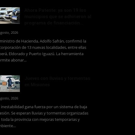
Ahora Patente: ya son 19 los
municipios que se adhirieron al
programa de financiación...
agosto, 2026
 ministro de Hacienda, Adolfo Safrán, confirmó la
corporación de 13 nuevas localidades, entre ellas
erá, Eldorado y Puerto Iguazú. La herramienta
rmite abonar...
Jueves con lluvias y tormentas
en Misiones
agosto, 2026
 inestabilidad gana fuerza por un sistema de baja
esión. Se esperan lluvias y tormentas organizadas
 toda la provincia con mejoras temporarias y
biente...