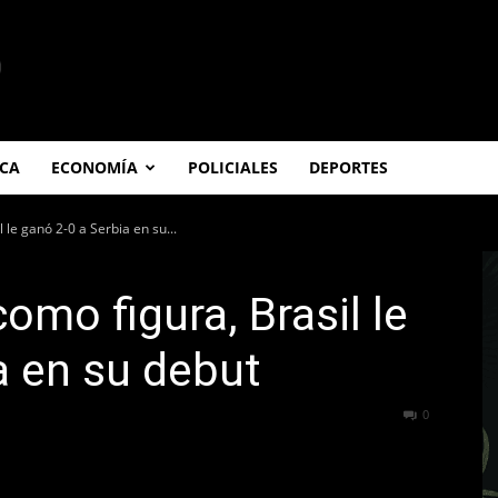
ICA
ECONOMÍA
POLICIALES
DEPORTES
 le ganó 2-0 a Serbia en su...
omo figura, Brasil le
a en su debut
287
0