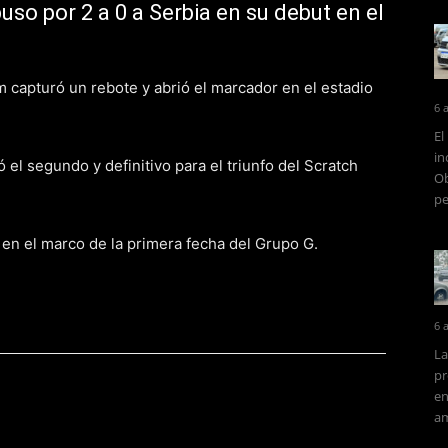
uso por 2 a 0 a Serbia en su debut en el
m capturó un rebote y abrió el marcador en el estadio
6 
El
in
 el segundo y definitivo para el triunfo del Scratch
Ob
pe
l en el marco de la primera fecha del Grupo G.
6 
La
pr
en
am