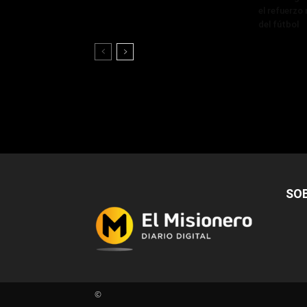
el refuerzo 
del fútbol
SO
©