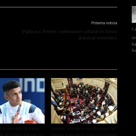
Próxima noticia
5 
Vigilia por Andrés: celebración cultural en honor
Un
al prócer misionero
ba
fr
ó el mercado de pases
Senado: con eje en los desalojos se
ada de Thiago Almada: es
debate el proyecto sobre propiedad