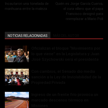
Incautaron una tonelada de
Quién es Jorge García Cuerva,
marihuana entre la maleza
el cura villero que el papa
Francisco designó para
reemplazar a Mario Poli
NOTICIAS RELACIONADAS
MÁS DEL AUTOR
Oficializan el bloque “Movimiento por
lo que viene” en la Legislatura y Juan
José Szychowski será el presidente
Con cambios, el Senado dio media
sanción a la Ley de Inviolabilidad de la
Propiedad Privada
Ingreso de un frente frío provoca un
marcado descenso térmico en
Misiones