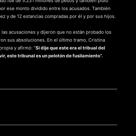
tado fue de 5.231 millones de pesos y también pidió
or ese monto dividido entre los acusados. También
z y de 12 estancias compradas por él y por sus hijos.
 las acusaciones y dijeron que no están probado los
aron sus absoluciones. En el último tramo, Cristina
ropia y afirmó: “
Si dije que este era el tribual del
r, este tribunal es un pelotón de fusilamiento”.