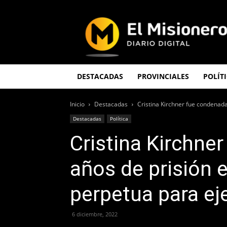
El
Misionero
DESTACADAS
PROVINCIALES
POLÍT
Inicio
Destacadas
Cristina Kirchner fue condenada 
Destacadas
Política
Cristina Kirchne
años de prisión e
perpetua para ej
6 diciembre, 2022