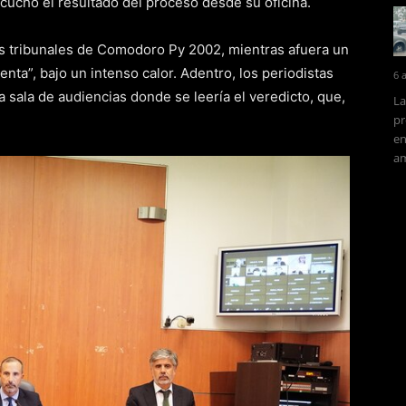
cuchó el resultado del proceso desde su oficina.
os tribunales de Comodoro Py 2002, mientras afuera un
enta”, bajo un intenso calor. Adentro, los periodistas
6 
 sala de audiencias donde se leería el veredicto, que,
La
pr
en
am