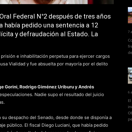
 Oral Federal N°2 después de tres años
lía había pedido una sentencia a 12
7 
lícita y defraudación al Estado. La
Co
fr
de
risión e inhabilitación perpetua para ejercer cargos
usa Vialidad y fue absuelta por mayoría por el delito
ge Gorini, Rodrigo Giménez Uriburu y Andrés
6 
speculaciones. Nadie supo el resultado del juicio
El
as.
in
Ob
en su despacho del Senado, desde donde se disponía a
pe
je público. El fiscal Diego Luciani, que había pedido