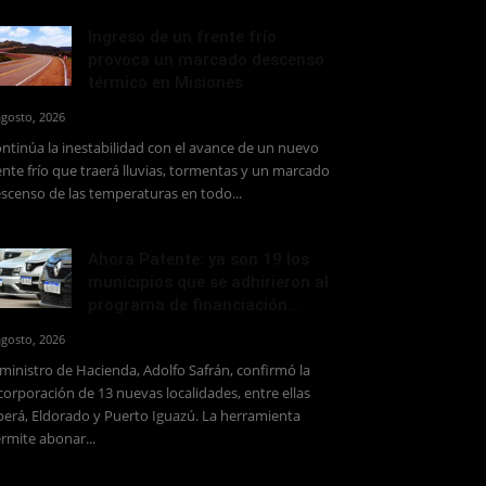
Ingreso de un frente frío
provoca un marcado descenso
térmico en Misiones
agosto, 2026
ntinúa la inestabilidad con el avance de un nuevo
ente frío que traerá lluvias, tormentas y un marcado
scenso de las temperaturas en todo...
Ahora Patente: ya son 19 los
municipios que se adhirieron al
programa de financiación...
agosto, 2026
 ministro de Hacienda, Adolfo Safrán, confirmó la
corporación de 13 nuevas localidades, entre ellas
erá, Eldorado y Puerto Iguazú. La herramienta
rmite abonar...