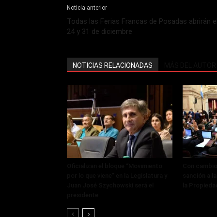
Noticia anterior
Todas las Ferias Francas de Posadas abrirán e
24 y 31 de diciembre
NOTICIAS RELACIONADAS
MÁS DEL AUTOR
Oficializan el bloque “Movimiento
Con cambios
por lo que viene” en la Legislatura y
sanción a la
Juan José Szychowski será el
la Propieda
presidente