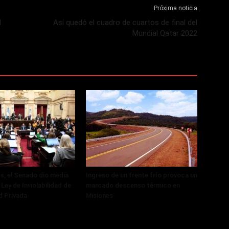
Próxima noticia
l
Así quedó el cuadro de cuartos de final del
Mundial Qatar 2022
, el Senado dio media
Ingreso de un frente frío provoca un
 Ley de Inviolabilidad de
marcado descenso térmico en
d Privada
Misiones