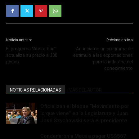
Noticia anterior
Próxima noticia
El programa “Ahora Pan”
Anunciaron un programa de
actualiza su precio a 330
estímulo a las exportaciones
pesos
para la industria del
conocimiento
NOTICIAS RELACIONADAS
MÁS DEL AUTOR
Oficializan el bloque “Movimiento por
lo que viene” en la Legislatura y Juan
José Szychowski será el presidente
Condenaron a Meta a pagar US$567