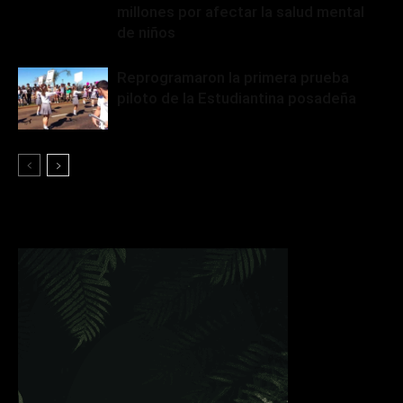
millones por afectar la salud mental
de niños
Reprogramaron la primera prueba
piloto de la Estudiantina posadeña