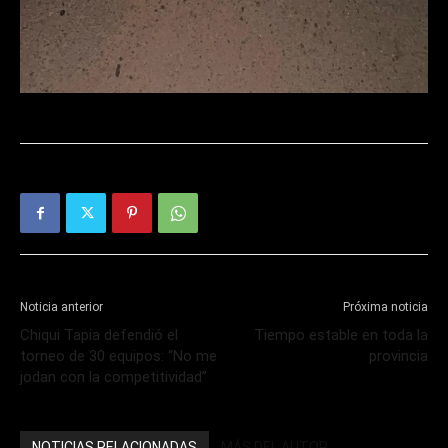
Noticia anterior
Próxima noticia
Chiqui Tapia defendió el
Tiempo estable en toda la
torneo de 30 equipos: “No me
provincia
jodan con la competitividad”
NOTICIAS RELACIONADAS
MÁS DEL AUTOR