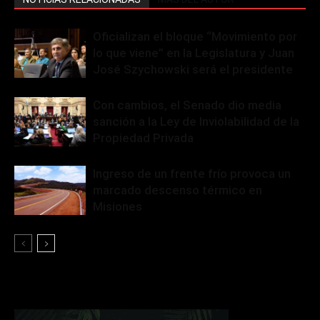
Oficializan el bloque “Movimiento por
lo que viene” en la Legislatura y Juan
José Szychowski será el presidente
Con cambios, el Senado dio media
sanción a la Ley de Inviolabilidad de la
Propiedad Privada
Ingreso de un frente frío provoca un
marcado descenso térmico en
Misiones