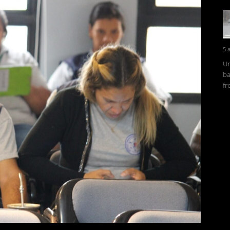
5 
Un
ba
fr