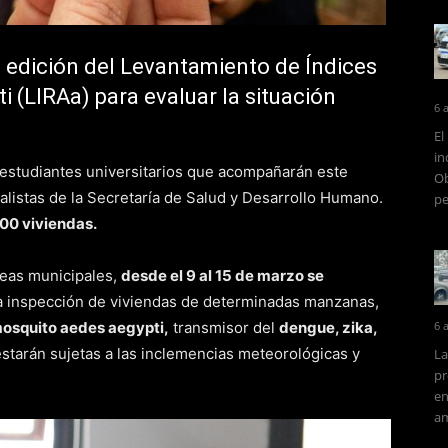
 edición del Levantamiento de Índices
 (LIRAa) para evaluar la situación
6 
El
in
 estudiantes universitarios que acompañarán este
Ob
alistas de la Secretaría de Salud y Desarrollo Humano.
pe
000 viviendas.
áreas municipales,
desde el 9 al 15 de marzo se
la inspección de viviendas de determinadas manzanas,
mosquito aedes aegypti,
transmisor del
dengue, zika,
6 
starán sujetas a las inclemencias meteorológicas y
La
pr
en
am