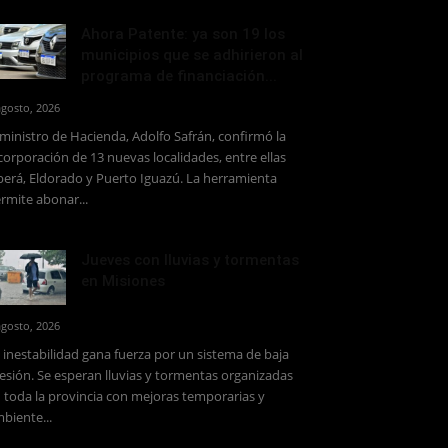
Ahora Patente: ya son 19 los
municipios que se adhirieron al
programa de financiación...
agosto, 2026
 ministro de Hacienda, Adolfo Safrán, confirmó la
corporación de 13 nuevas localidades, entre ellas
erá, Eldorado y Puerto Iguazú. La herramienta
rmite abonar...
Jueves con lluvias y tormentas
en Misiones
agosto, 2026
 inestabilidad gana fuerza por un sistema de baja
esión. Se esperan lluvias y tormentas organizadas
 toda la provincia con mejoras temporarias y
biente...