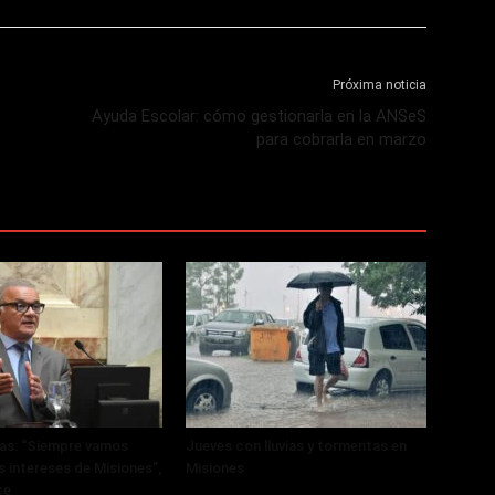
Próxima noticia
Ayuda Escolar: cómo gestionarla en la ANSeS
para cobrarla en marzo
ras: “Siempre vamos
Jueves con lluvias y tormentas en
s intereses de Misiones”,
Misiones
ce