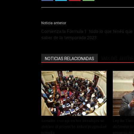
Noticia anterior
Comienza la Fórmula 1: todo lo que tenés que
saber de la temporada 2023
NOTICIAS RELACIONADAS
MÁS DEL AUTOR
Senado: con eje en los desalojos se
Ley de Tier
debate el proyecto sobre propiedad
defender lo
privada
expresó Ar