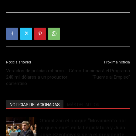
Noticia anterior
Próxima noticia
Vestidos de policías robaron
Cómo funcionará el Programa
240 mil dólares a un productor
“Puente al Empleo”
correntino
NOTICIAS RELACIONADAS
MÁS DEL AUTOR
Oficializan el bloque “Movimiento por
lo que viene” en la Legislatura y Juan
José Szychowski será el presidente