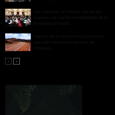
Con cambios, el Senado dio media
sanción a la Ley de Inviolabilidad de la
Propiedad Privada
Ingreso de un frente frío provoca un
marcado descenso térmico en
Misiones