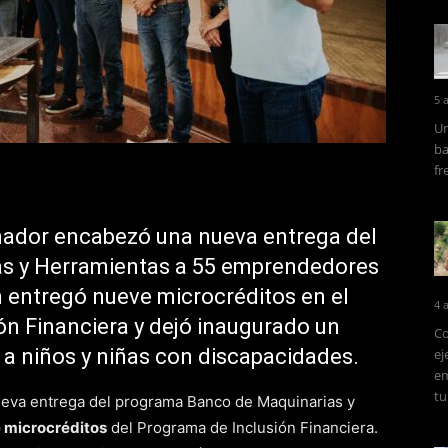
5 
Un
ba
fr
nador encabezó una nueva entrega del
s y Herramientas a 55 emprendedores
 entregó nueve microcréditos en el
4 
n Financiera y dejó inaugurado un
Co
 a niños y niñas con discapacidades.
ej
em
tu
 nueva entrega del programa Banco de Maquinarias y
 microcréditos
del Programa de Inclusión Financiera.