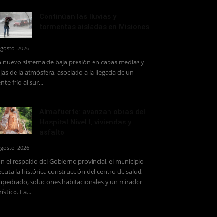
Continúan las lluvias y
tormentas aisladas en Misiones
agosto, 2026
 nuevo sistema de baja presión en capas medias y
jas de la atmósfera, asociado a la llegada de un
ente frío al sur...
Almafuerte: avanzan obras del
Hospital Nivel I, viviendas y
asfalto
agosto, 2026
n el respaldo del Gobierno provincial, el municipio
ecuta la histórica construcción del centro de salud,
pedrado, soluciones habitacionales y un mirador
rístico. La...