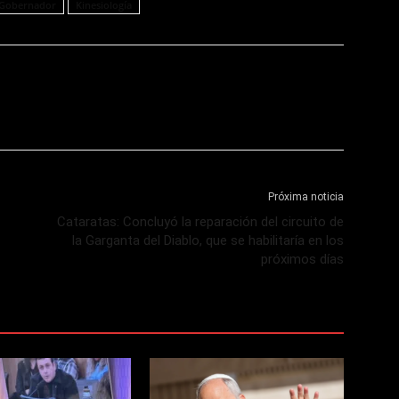
Gobernador
Kinesiología
Próxima noticia
Cataratas: Concluyó la reparación del circuito de
la Garganta del Diablo, que se habilitaría en los
próximos días