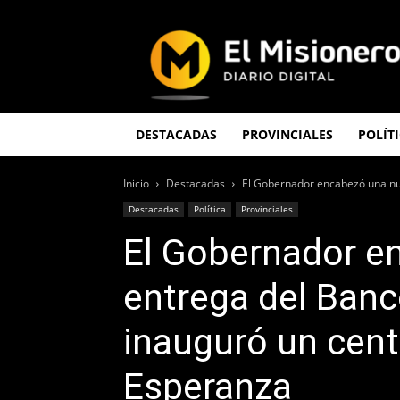
El
Misionero
DESTACADAS
PROVINCIALES
POLÍT
Inicio
Destacadas
El Gobernador encabezó una nu
Destacadas
Política
Provinciales
El Gobernador e
entrega del Banc
inauguró un cent
Esperanza