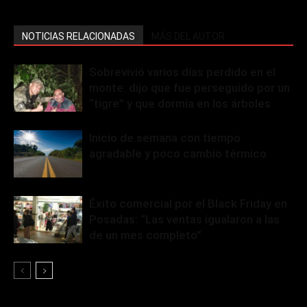
NOTICIAS RELACIONADAS
MÁS DEL AUTOR
Sobrevivió varios días perdido en el
monte: dijo que fue perseguido por un
“tigre” y que dormía en los árboles
Inicio de semana con tiempo
agradable y poco cambio térmico
Éxito comercial por el Black Friday en
Posadas: “Las ventas igualaron a las
de un mes completo”