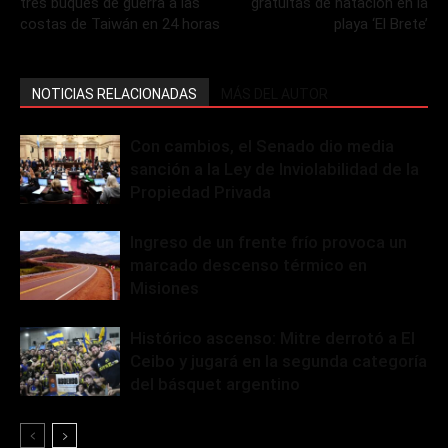
tres buques de guerra a las
gratuitas de natación en la
costas de Taiwán en 24 horas
playa ‘El Brete’
NOTICIAS RELACIONADAS
MÁS DEL AUTOR
Con cambios, el Senado dio media
sanción a la Ley de Inviolabilidad de la
Propiedad Privada
Ingreso de un frente frío provoca un
marcado descenso térmico en
Misiones
Histórico ascenso: Mitre derrotó a El
Ceibo y jugará en la segunda categoría
del básquet argentino