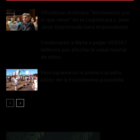
Oficializan el bloque “Movimiento por
lo que viene” en la Legislatura y Juan
José Szychowski será el presidente
Condenaron a Meta a pagar US$567
millones por afectar la salud mental
de niños
Reprogramaron la primera prueba
piloto de la Estudiantina posadeña