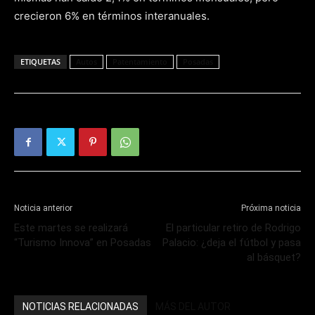
crecieron 6% en términos interanuales.
ETIQUETAS
Autos
Patentamiento
Posadas
Noticia anterior
Próxima noticia
Este martes se realizará
El particular retiro de Rodrigo
“Turismo Innova” en Posadas
Palacio: ¿deja el fútbol y pasa
al básquet?
NOTICIAS RELACIONADAS
MÁS DEL AUTOR