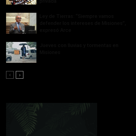
privada
Ley de Tierras: “Siempre vamos
defender los intereses de Misiones”,
expresó Arce
Jueves con lluvias y tormentas en
Misiones