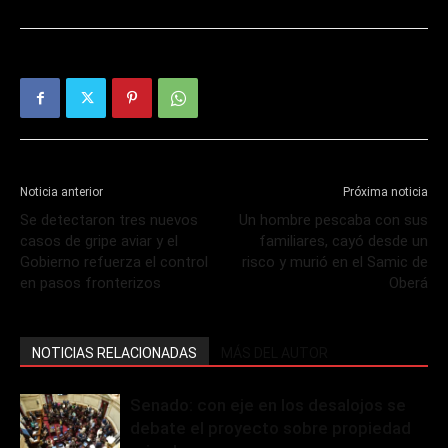
Noticia anterior
Próxima noticia
Se detectaron tres nuevos
Un hombre pescaba con sus
casos de gripe aviar y el
familiares, cayó desde un
Gobierno refuerza el control
risco y murió en el Samic de
en pasos fronterizos
Oberá
NOTICIAS RELACIONADAS
MÁS DEL AUTOR
Senado: con eje en los desalojos se
debate el proyecto sobre propiedad