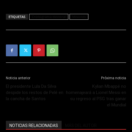
ETIQUETAS
Cronograma electoral
Misiones
Noticia anterior
Próxima noticia
El presidente Lula Da Silva
Kylian Mbappé no
despide los restos de Pelé en
homenajeará a Lionel Messi en
la cancha de Santos
su regreso al PSG tras ganar
el Mundial
NOTICIAS RELACIONADAS
MÁS DEL AUTOR