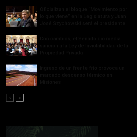
Oficializan el bloque “Movimiento por
lo que viene” en la Legislatura y Juan
José Szychowski será el presidente
Con cambios, el Senado dio media
sanción a la Ley de Inviolabilidad de la
Propiedad Privada
Ingreso de un frente frío provoca un
marcado descenso térmico en
Misiones