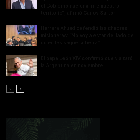
el Gobierno nacional rife nuestro
territorio”, afirmó Carlos Sartori
Herrera Ahuad defendió las chacras
misioneras: “No voy a estar del lado de
quien les saque la tierra”
El papa León XIV confirmó que visitará
la Argentina en noviembre