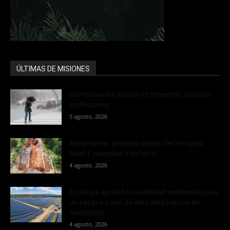
ÚLTIMAS DE MISIONES
Continúan las lluvias y tormentas aisladas
en Misiones
5 agosto, 2026
Almafuerte: avanzan obras del Hospital
Nivel I, viviendas y asfalto
4 agosto, 2026
Ecología aprobó la viabilidad ambiental para
un parque solar de diez megavatios en
Aristóbulo...
4 agosto, 2026