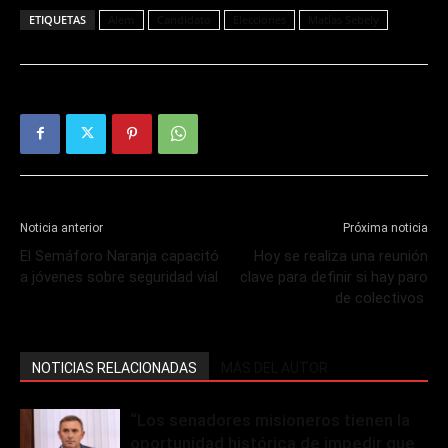
ETIQUETAS
Alem
Candidato
Elecciones
Matías Sebely
Noticia anterior
Próxima noticia
El Semáforo Naranja capacitó
Hoy se realiza una reunión
a jóvenes sobre seguridad vial
clave para definir si hay paro
de colectivos
NOTICIAS RELACIONADAS
MÁS DEL AUTOR
“Los senadores misioneros tienen la
oportunidad histórica de impedir que