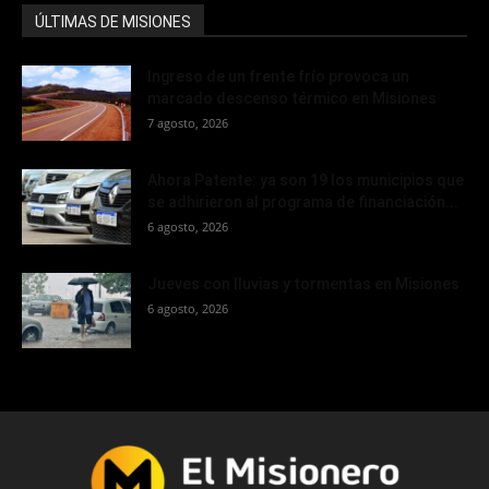
ÚLTIMAS DE MISIONES
Ingreso de un frente frío provoca un
marcado descenso térmico en Misiones
7 agosto, 2026
Ahora Patente: ya son 19 los municipios que
se adhirieron al programa de financiación...
6 agosto, 2026
Jueves con lluvias y tormentas en Misiones
6 agosto, 2026