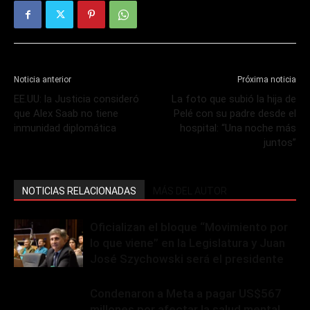
Noticia anterior
Próxima noticia
EE.UU: la Justicia consideró
La foto que subió la hija de
que Alex Saab no tiene
Pelé con su padre desde el
inmunidad diplomática
hospital: “Una noche más
juntos”
NOTICIAS RELACIONADAS
MÁS DEL AUTOR
Oficializan el bloque “Movimiento por
lo que viene” en la Legislatura y Juan
José Szychowski será el presidente
Condenaron a Meta a pagar US$567
millones por afectar la salud mental