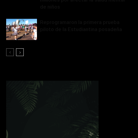
de niños
Reprogramaron la primera prueba
piloto de la Estudiantina posadeña